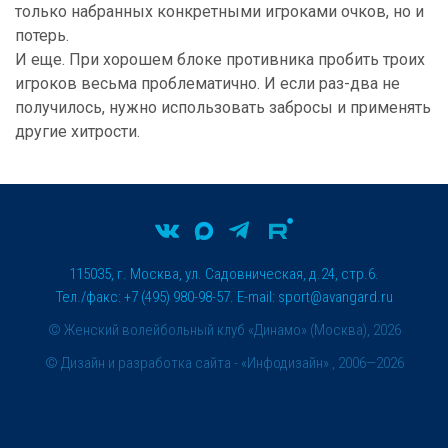
только набранных конкретными игроками очков, но и
потерь.
И еще. При хорошем блоке противника пробить троих
игроков весьма проблематично. И если раз-два не
получилось, нужно использовать забросы и применять
другие хитрости.
115035, г. Москва, ул. Садовническая, д.24, стр.6.
Тел./факс: +7 (495) 980-98-57. E-mail:
sport@avangard.ru
© Женский волейбольный клуб «Динамо» (Москва), 2026
©
Дизайн и разработка сайта
- «Инфодизайн» , 2006—2026