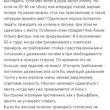
выглядеть. Если мяч летит в руки, могут отбить. Но
если на 30-40 см. сбоку или впереди, считай, верная
потеря. Ну разве можно, стоя как приклеенная, в такой
ситуации принять мяч? Отдельные игроки пытаются
падать, приседать на колени и прочее, при этом не
сдвигаясь с места. Особенно этим страдает Яна. Какие
только фигуры она ни придумывает. А я вспоминаю
50-е годы, когда сам тренировался у советских
тренеров, их требование: стойка с расставленными и
готовыми к движению ногами и при необходимости
полшага в нужную сторону. По времени это не
больше, чем падение на живот. И второе требование -
постоянно движение или хотя бы имитация движения.
Почти у всех игроков очень низкая (медленная)
стартовая скорость. Обычно начинают сдвигаться с
места, когда мяч уже приземляется. И блок с
быстрыми игроками противника, как у Вакыфбанк,
просто не успевают ставить.
Было бы весьма полезно приводить статистику не