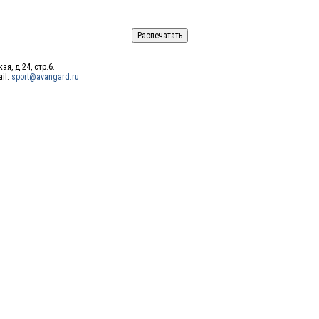
ая, д.24, стр.6.
ail:
sport@avangard.ru