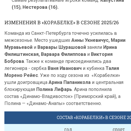
Самые результативные игроки команд:
Капустина
(15)
,
Нестерова (16).
ИЗМЕНЕНИЯ В «КОРАБЕЛКЕ» В СЕЗОНЕ 2025/26
Команда из Санкт-Петербурга точечно усилилась в
межсезонье. Место ушедших
Анны Укневичус, Марии
Муравьевой
и
Варвары Шурашовой
заняли
Ирина
Филиштинская, Варвара Филиппова
и
Виктория
Боброва
. Также к команде присоединились два
легионера - сербка
Ваня Иванович
и кубинка
Талия
Морено Рейес
. Уже по ходу сезона из «Корабелки»
ушли доигровщица
Арина Папаникола
и центральная
блокирующая
Полина Лифарь
. Арина пополнила
состав «Динамо-Владивосток» (Приморский край), а
Полина — «Динамо-Анапы» соответственно.
СОСТАВ «КОРАБЕЛКИ» В СЕЗОНЕ 20
ГОД
СПОРТ.