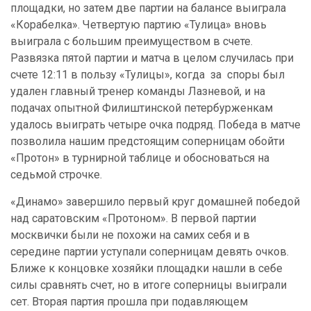
площадки, но затем две партии на балансе выиграла
«Корабелка». Четвертую партию «Тулица» вновь
выиграла с большим преимуществом в счете.
Развязка пятой партии и матча в целом случилась при
счете 12:11 в пользу «Тулицы», когда за споры был
удален главный тренер команды Лазневой, и на
подачах опытной Филиштинской петербурженкам
удалось выиграть четыре очка подряд. Победа в матче
позволила нашим предстоящим соперницам обойти
«Протон» в турнирной таблице и обосноваться на
седьмой строчке.
«Динамо» завершило первый круг домашней победой
над саратовским «Протоном». В первой партии
москвички были не похожи на самих себя и в
середине партии уступали соперницам девять очков.
Ближе к концовке хозяйки площадки нашли в себе
силы сравнять счет, но в итоге соперницы выиграли
сет. Вторая партия прошла при подавляющем