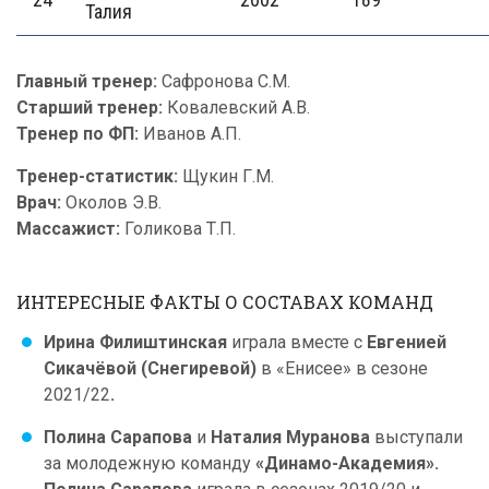
Талия
Главный тренер:
Сафронова С.М.
Старший тренер:
Ковалевский А.В.
Тренер по ФП:
Иванов А.П.
Тренер
-статистик:
Щукин Г.М.
Врач:
Околов Э.В.
Массажист:
Голикова Т.П.
ИНТЕРЕСНЫЕ ФАКТЫ О СОСТАВАХ КОМАНД
Ирина Филиштинская
играла вместе с
Евгенией
Сикачёвой (Снегиревой)
в «Енисее» в сезоне
2021/22
.
Полина Сарапова
и
Наталия Муранова
выступали
за молодежную команду
«Динамо-Академия».