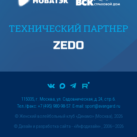
ТЕХНИЧЕСКИЙ ПАРТНЕР
115035, г. Москва, ул. Садовническая, д.24, стр.6.
Тел./факс: +7 (495) 980-98-57. E-mail:
sport@avangard.ru
© Женский волейбольный клуб «Динамо» (Москва), 2026
©
Дизайн и разработка сайта
- «Инфодизайн» , 2006—2026