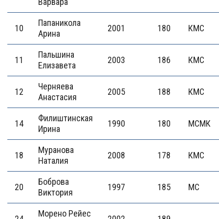
Варвара
Папаникола
10
2001
180
КМС
Арина
Пальшина
11
2003
186
КМС
Елизавета
Черняева
12
2005
188
КМС
Анастасия
Филиштинская
14
1990
180
МСМК
Ирина
Муранова
18
2008
178
КМС
Наталия
Боброва
20
1997
185
МС
Виктория
Морено Рейес
24
2002
189