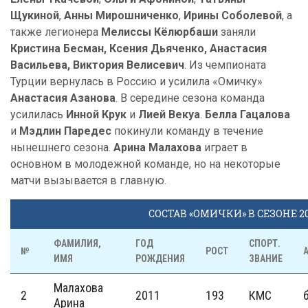
Щукиной
,
Анны Мирошниченко
,
Ирины Соболевой
, а
также легионера
Мелиссы Кёлюрбаши
заняли
Кристина Бесман, Ксения Дьяченко, Анастасия
Васильева, Виктория Велисевич
. Из чемпионата
Турции вернулась в Россию и усилила «Омичку»
Анастасия Азанова
. В середине сезона команда
усилилась
Инной Крук
и
Лией Векуа
.
Белла Гацалова
и
Мэдлин Паредес
покинули команду в течение
нынешнего сезона.
Арина Малахова
играет в
основном в молодежной команде, но на некоторые
матчи вызывается в главную.
СОСТАВ «ОМИЧКИ» В СЕЗОНЕ 20
ФАМИЛИЯ,
ГОД
СПОРТ.
№
РОСТ
ИМЯ
РОЖДЕНИЯ
ЗВАНИЕ
Малахова
2
2011
193
КМС
Арина