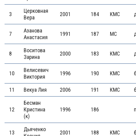
Церковная
3
2001
184
КМС
Вера
Азанова
7
1991
187
МС
Анастасия
Воситова
8
2000
183
КМС
Зарина
Велисевич
10
1996
190
КМС
Виктория
11
Векуа Лия
2006
191
КМС
Бесман
12
Кристина
1996
186
(к)
Дьяченко
13
2001
188
КМС
Ксения