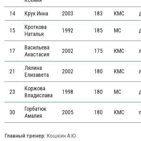
14
Крук Инна
2003
183
КМС
Кроткова
15
1992
185
МС
Наталья
Васильева
17
2002
175
КМС
Анастасия
Лялина
21
2002
180
КМС
Елизавета
Коржова
23
1998
180
МС
Владислава
Горбатюк
30
2005
180
КМС
Амалия
Главный тренер:
Кошкин А.Ю.