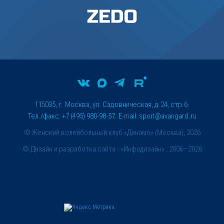
115035, г. Москва, ул. Садовническая, д.24, стр.6.
Тел./факс: +7 (495) 980-98-57. E-mail:
sport@avangard.ru
© Женский волейбольный клуб «Динамо» (Москва), 2026
©
Дизайн и разработка сайта
- «Инфодизайн» , 2006—2026