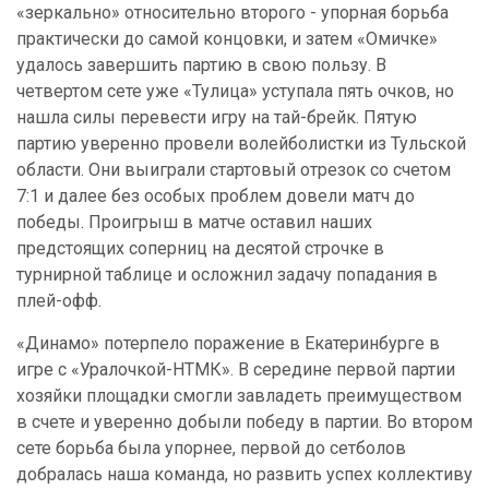
«зеркально» относительно второго - упорная борьба
практически до самой концовки, и затем «Омичке»
удалось завершить партию в свою пользу. В
четвертом сете уже «Тулица» уступала пять очков, но
нашла силы перевести игру на тай-брейк. Пятую
партию уверенно провели волейболистки из Тульской
области. Они выиграли стартовый отрезок со счетом
7:1 и далее без особых проблем довели матч до
победы. Проигрыш в матче оставил наших
предстоящих соперниц на десятой строчке в
турнирной таблице и осложнил задачу попадания в
плей-офф.
«Динамо» потерпело поражение в Екатеринбурге в
игре с «Уралочкой-НТМК». В середине первой партии
хозяйки площадки смогли завладеть преимуществом
в счете и уверенно добыли победу в партии. Во втором
сете борьба была упорнее, первой до сетболов
добралась наша команда, но развить успех коллективу