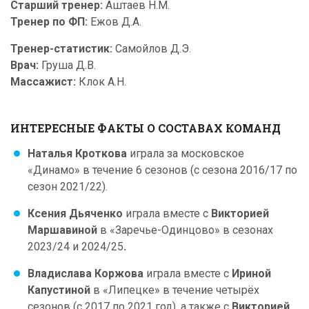
Старший тренер:
Аштаев Н.М.
Тренер по ФП:
Ежов Д.А.
Тренер-статистик:
Самойлов Д.Э.
Врач:
Груша Д.В.
Массажист:
Клок А.Н.
ИНТЕРЕСНЫЕ ФАКТЫ О СОСТАВАХ КОМАНД
Наталья Кроткова
играла за московское
«Динамо» в течение 6 сезонов (с сезона 2016/17 по
сезон 2021/22).
Ксения Дьяченко
играла вместе с
Викторией
Маршавиной
в «Заречье-Одинцово» в сезонах
2023/24 и 2024/25
.
Владислава Коржова
играла вместе с
Ириной
Капустиной
в «Липецке» в течение четырёх
сезонов (с 2017 по 2021 год), а также с
Викторией