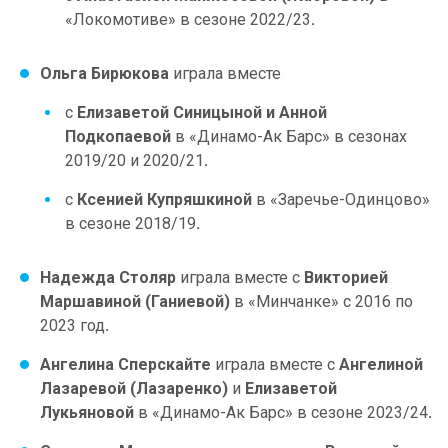
«Локомотиве» в сезоне 2022/23
.
Ольга Бирюкова
играла вместе
с
Елизаветой Синицыной
и
Анной
Подкопаевой
в «Динамо-Ак Барс» в сезонах
2019/20 и 2020/21
.
с
Ксенией Купряшкиной
в «Заречье-Одинцово»
в сезоне 2018/19
.
Надежда Столяр
играла вместе с
Викторией
Маршавиной (Ганиевой)
в «Минчанке» с 2016 по
2023 год
.
Ангелина Сперскайте
играла вместе с
Ангелиной
Лазаревой (Лазаренко)
и
Елизаветой
Лукьяновой
в «Динамо-Ак Барс» в сезоне 2023/24
.