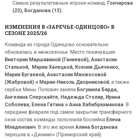
Самые результативные игроки команд:
Гончарова
(23), Богданова (13).
ИЗМЕНЕНИЯ В «ЗАРЕЧЬЕ-ОДИНЦОВО» В
СЕЗОНЕ 2025/26
Команда из города Одинцово основательно
обновилась в межсезонье. Место покинувших
Виктории Маршавиной (Ганиевой), Анастасии
Стальной, Марии Халецкой, Ксении Дьяченко,
Марии Бугаевой, Анастасии Манжосовой
(Жабровой)
и
Марии-Николь Дворниковой
, а также
сербки Мины Попович заняли
Богумила Бярда,
Ангелина Сперскайте, Надежда Столяр, Ирина
Соболева, Елена Гатина
и
Анна Хабибрахманова
. В
середине февраля под самое закрытие трансферного
окна состав команды пополнила боснийка
Елена
Младенович
. В это же время
Алина Богданова
перешла в «Динамо» (Приморский край).