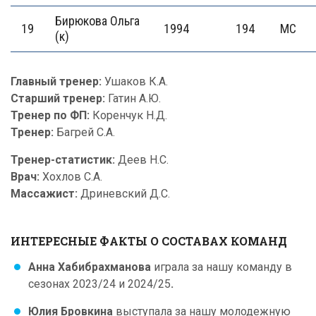
Бирюкова Ольга
19
1994
194
МС
(к)
Главный тренер:
Ушаков К.А.
Старший тренер:
Гатин А.Ю.
Тренер по ФП:
Коренчук Н.Д.
Тренер:
Багрей С.А.
Тренер-статистик:
Деев Н.С.
Врач:
Хохлов С.А.
Массажист:
Дриневский Д.С.
ИНТЕРЕСНЫЕ ФАКТЫ О СОСТАВАХ КОМАНД
Анна Хабибрахманова
играла за нашу команду в
сезонах 2023/24 и 2024/25
.
Юлия Бровкина
выступала за нашу молодежную