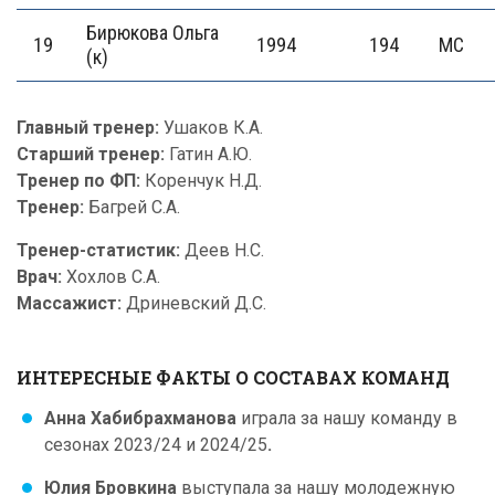
Бирюкова Ольга
19
1994
194
МС
(к)
Главный тренер:
Ушаков К.А.
Старший тренер:
Гатин А.Ю.
Тренер по ФП:
Коренчук Н.Д.
Тренер:
Багрей С.А.
Тренер-статистик:
Деев Н.С.
Врач:
Хохлов С.А.
Массажист:
Дриневский Д.С.
ИНТЕРЕСНЫЕ ФАКТЫ О СОСТАВАХ КОМАНД
Анна Хабибрахманова
играла за нашу команду в
сезонах 2023/24 и 2024/25
.
Юлия Бровкина
выступала за нашу молодежную