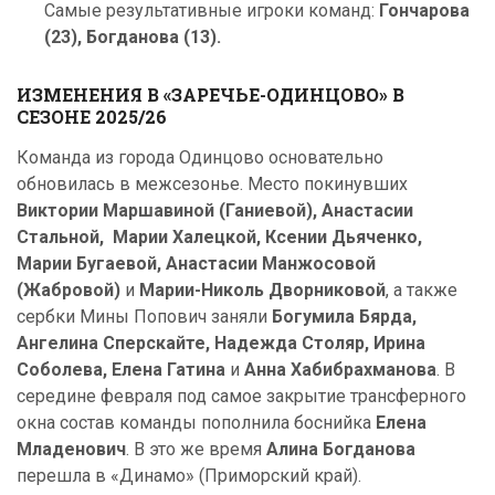
Самые результативные игроки команд:
Гончарова
(23), Богданова (13).
ИЗМЕНЕНИЯ В «ЗАРЕЧЬЕ-ОДИНЦОВО» В
СЕЗОНЕ 2025/26
Команда из города Одинцово основательно
обновилась в межсезонье. Место покинувших
Виктории Маршавиной (Ганиевой), Анастасии
Стальной, Марии Халецкой, Ксении Дьяченко,
Марии Бугаевой, Анастасии Манжосовой
(Жабровой)
и
Марии-Николь Дворниковой
, а также
сербки Мины Попович заняли
Богумила Бярда,
Ангелина Сперскайте, Надежда Столяр, Ирина
Соболева, Елена Гатина
и
Анна Хабибрахманова
. В
середине февраля под самое закрытие трансферного
окна состав команды пополнила боснийка
Елена
Младенович
. В это же время
Алина Богданова
перешла в «Динамо» (Приморский край).