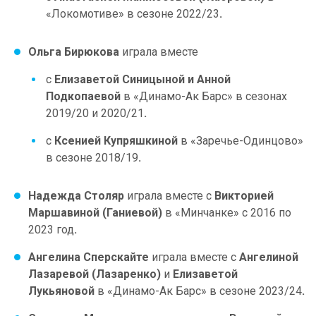
«Локомотиве» в сезоне 2022/23
.
Ольга Бирюкова
играла вместе
с
Елизаветой Синицыной
и
Анной
Подкопаевой
в «Динамо-Ак Барс» в сезонах
2019/20 и 2020/21
.
с
Ксенией Купряшкиной
в «Заречье-Одинцово»
в сезоне 2018/19
.
Надежда Столяр
играла вместе с
Викторией
Маршавиной (Ганиевой)
в «Минчанке» с 2016 по
2023 год
.
Ангелина Сперскайте
играла вместе с
Ангелиной
Лазаревой (Лазаренко)
и
Елизаветой
Лукьяновой
в «Динамо-Ак Барс» в сезоне 2023/24
.