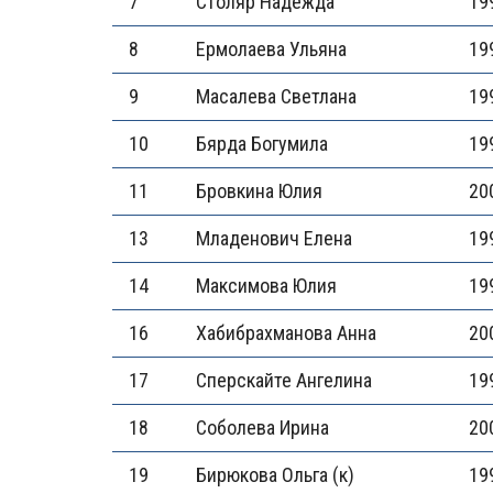
7
Столяр Надежда
19
8
Ермолаева Ульяна
19
9
Масалева Светлана
19
10
Бярда Богумила
19
11
Бровкина Юлия
20
13
Младенович Елена
19
14
Максимова Юлия
19
16
Хабибрахманова Анна
20
17
Сперскайте Ангелина
19
18
Соболева Ирина
20
19
Бирюкова Ольга (к)
19