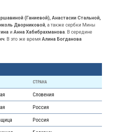
ршавиной (Ганиевой), Анастасии Стальной,
иколь Дворниковой
, а также сербки Мины
тина
и
Анна Хабибрахманова
. В середине
ич
. В это же время
Алина Богданова
СТРАНА
ая
Словения
ая
Россия
вщица
Россия