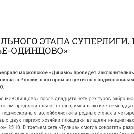
ЕЛЬНОГО ЭТАПА СУПЕРЛИГИ.
ЬЕ-ОДИНЦОВО»
февраля московское «Динамо» проведет заключительн
пионата России, в котором встретится с подмосковным
0.
речье-Одинцово» после двадцати четырех туров забронир
итогам предварительного этапа, имея в активе семнадцат
е подмосковные волейболистки в родных стенах в четыре
вых двух партиях хозяйки площадки владели инициативо
том 25:18. В третьем сете «Тулица» смогла сократить ра