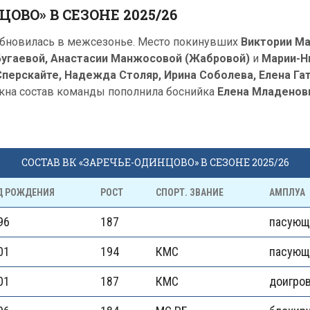
ВО» В СЕЗОНЕ 2025/26
обновилась в межсезонье. Место покинувших
Виктории Ма
 Бугаевой, Анастасии Манжосовой (Жабровой)
и
Марии-Н
Сперскайте, Надежда Столяр, Ирина Соболева, Елена Га
окна состав команды пополнила боснийка
Елена Младенов
СОСТАВ ВК «ЗАРЕЧЬЕ-ОДИНЦОВО» В СЕЗОНЕ 2025/26
Д РОЖДЕНИЯ
РОСТ
СПОРТ. ЗВАНИЕ
АМПЛУА
96
187
пасующ
01
194
КМС
пасующ
01
187
КМС
доигро