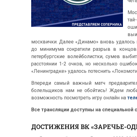
чет
Мос
тай
оши
выи
москвички. Далее «Динамо» вновь удалось 
до минимума сократили разрыв в концов
петербургские волейболистки, сумев выби
расстоянии 1-2 очков, но несколько ошибо
«Ленинградке» удалось потеснить «Локомотив
Впереди самый важный матч предварител
болельщиков нам не обойтись! Ждем люби
возможность посмотреть игру онлайн на
тел
Все трансляции доступны на специальной 
ДОСТИЖЕНИЯ ВК «ЗАРЕЧЬЕ-О