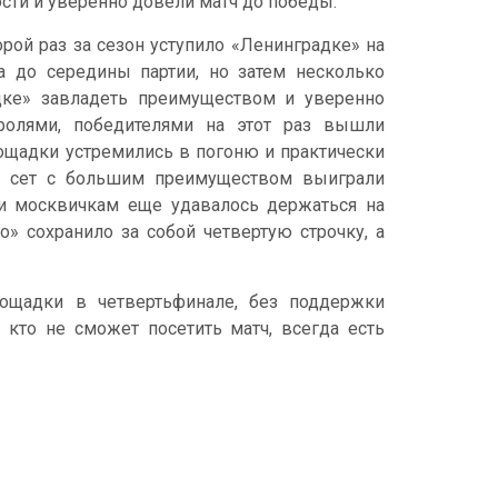
ости и уверенно довели матч до победы.
рой раз за сезон уступило «Ленинградке» на
а до середины партии, но затем несколько
дке» завладеть преимуществом и уверенно
ролями, победителями на этот раз вышли
ощадки устремились в погоню и практически
й сет с большим преимуществом выиграли
ии москвичкам еще удавалось держаться на
» сохранило за собой четвертую строчку, а
ощадки в четвертьфинале, без поддержки
х, кто не сможет посетить матч, всегда есть