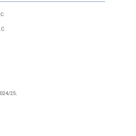
С.
.С.
2024/25
.