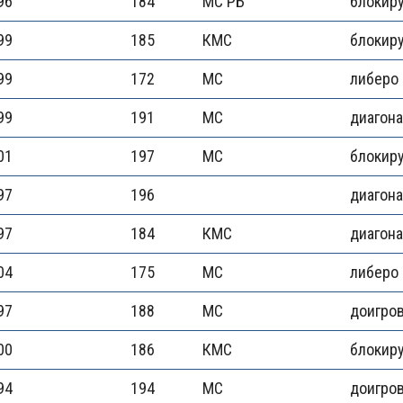
96
184
МС РБ
блокир
99
185
КМС
блокир
99
172
МС
либеро
99
191
МС
диагон
01
197
МС
блокир
97
196
диагон
97
184
КМС
диагон
04
175
МС
либеро
97
188
МС
доигро
00
186
КМС
блокир
94
194
МС
доигро