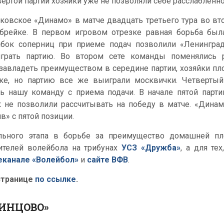
вертой партии хозяйки уже не позволяли себе расслабленн
ковское «Динамо» в матче двадцать третьего тура во вто
-брейке. В первом игровом отрезке равная борьба был
бок соперниц при приеме подач позволили «Ленингра
грать партию. Во втором сете команды поменялись 
завладеть преимуществом в середине партии, хозяйки пл
ке, но партию все же выиграли москвички. Четверты
ть нашу команду с приема подачи. В начале пятой парт
к не позволили рассчитывать на победу в матче. «Динамо
» с пятой позиции.
ьного этапа в борьбе за преимущество домашней пл
телей волейбола на трибунах
УСЗ «Дружба»
, а для те
еканале «Волейбол»
и
сайте ВФВ
.
странице
по ссылке
.
ДИНЦОВО»