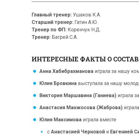
Главный тренер:
Ушаков К.А.
Старший тренер:
Гатин А.Ю.
Тренер по ФП:
Коренчук Н.Д.
Тренер:
Багрей С.А.
ИНТЕРЕСНЫЕ ФАКТЫ О СОСТА
Анна Хабибрахманова
играла за нашу ком
Юлия Бровкина
выступала за нашу молод
Виктория Маршавина (Ганиева)
играла з
Анастасия Манжосова (Жаброва)
играла
Юлия Максимова
играла вместе
с
Анастасией Черновой
и
Евгенией С