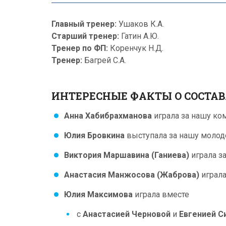
Главный тренер:
Ушаков К.А.
Старший тренер:
Гатин А.Ю.
Тренер по ФП:
Коренчук Н.Д.
Тренер:
Багрей С.А.
ИНТЕРЕСНЫЕ ФАКТЫ О СОСТА
Анна Хабибрахманова
играла за нашу ком
Юлия Бровкина
выступала за нашу молод
Виктория Маршавина (Ганиева)
играла з
Анастасия Манжосова (Жаброва)
играла
Юлия Максимова
играла вместе
с
Анастасией Черновой
и
Евгенией С