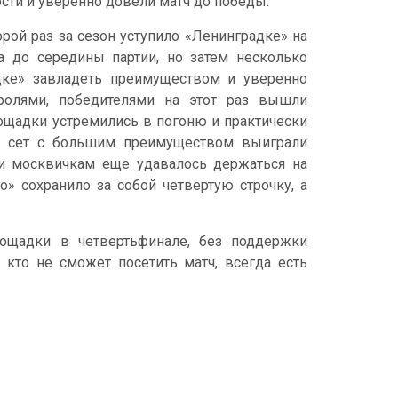
ости и уверенно довели матч до победы.
рой раз за сезон уступило «Ленинградке» на
а до середины партии, но затем несколько
дке» завладеть преимуществом и уверенно
ролями, победителями на этот раз вышли
ощадки устремились в погоню и практически
й сет с большим преимуществом выиграли
ии москвичкам еще удавалось держаться на
» сохранило за собой четвертую строчку, а
ощадки в четвертьфинале, без поддержки
х, кто не сможет посетить матч, всегда есть