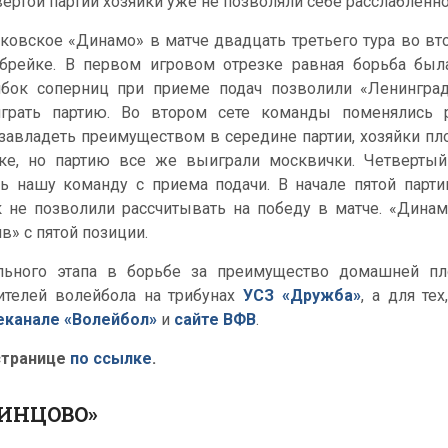
вертой партии хозяйки уже не позволяли себе расслабленн
ковское «Динамо» в матче двадцать третьего тура во вто
-брейке. В первом игровом отрезке равная борьба был
бок соперниц при приеме подач позволили «Ленингра
грать партию. Во втором сете команды поменялись 
завладеть преимуществом в середине партии, хозяйки пл
ке, но партию все же выиграли москвички. Четверты
ть нашу команду с приема подачи. В начале пятой парт
к не позволили рассчитывать на победу в матче. «Динамо
» с пятой позиции.
ьного этапа в борьбе за преимущество домашней пл
телей волейбола на трибунах
УСЗ «Дружба»
, а для те
еканале «Волейбол»
и
сайте ВФВ
.
странице
по ссылке
.
ДИНЦОВО»