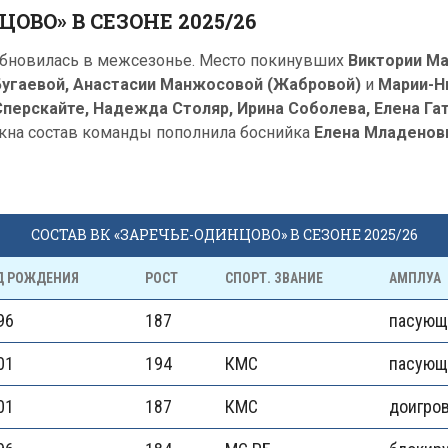
ВО» В СЕЗОНЕ 2025/26
обновилась в межсезонье. Место покинувших
Виктории Ма
 Бугаевой, Анастасии Манжосовой (Жабровой)
и
Марии-Н
Сперскайте, Надежда Столяр, Ирина Соболева, Елена Га
окна состав команды пополнила боснийка
Елена Младенов
СОСТАВ ВК «ЗАРЕЧЬЕ-ОДИНЦОВО» В СЕЗОНЕ 2025/26
Д РОЖДЕНИЯ
РОСТ
СПОРТ. ЗВАНИЕ
АМПЛУА
96
187
пасующ
01
194
КМС
пасующ
01
187
КМС
доигро