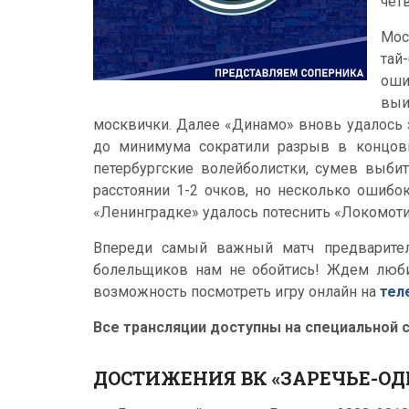
чет
Мос
тай
оши
выи
москвички. Далее «Динамо» вновь удалось 
до минимума сократили разрыв в концов
петербургские волейболистки, сумев выби
расстоянии 1-2 очков, но несколько ошибо
«Ленинградке» удалось потеснить «Локомотив
Впереди самый важный матч предварител
болельщиков нам не обойтись! Ждем люби
возможность посмотреть игру онлайн на
тел
Все трансляции доступны на специальной 
ДОСТИЖЕНИЯ ВК «ЗАРЕЧЬЕ-О