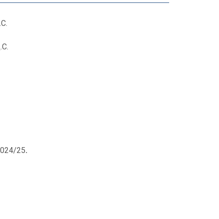
С.
.С.
2024/25
.