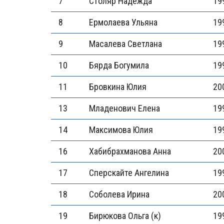
7
Столяр Надежда
19
8
Ермолаева Ульяна
19
9
Масалева Светлана
19
10
Бярда Богумила
19
11
Бровкина Юлия
20
13
Младенович Елена
19
14
Максимова Юлия
19
16
Хабибрахманова Анна
20
17
Сперскайте Ангелина
19
18
Соболева Ирина
20
19
Бирюкова Ольга (к)
19