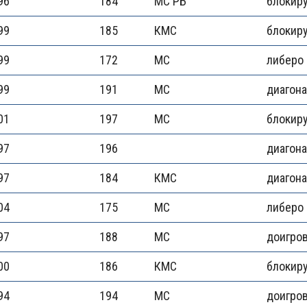
96
184
МС РБ
блокир
99
185
КМС
блокир
99
172
МС
либеро
99
191
МС
диагон
01
197
МС
блокир
97
196
диагон
97
184
КМС
диагон
04
175
МС
либеро
97
188
МС
доигро
00
186
КМС
блокир
94
194
МС
доигро