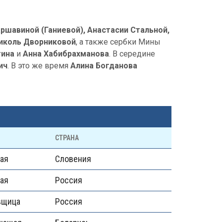
ршавиной (Ганиевой), Анастасии Стальной,
иколь Дворниковой
, а также сербки Мины
тина
и
Анна Хабибрахманова
. В середине
ич
. В это же время
Алина Богданова
СТРАНА
ая
Словения
ая
Россия
вщица
Россия