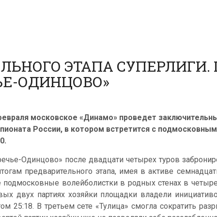
ЕЛЬНОГО ЭТАПА СУПЕРЛИГИ.
ЬЕ-ОДИНЦОВО»
февраля московское «Динамо» проведет заключительн
пионата России, в котором встретится с подмосковным
0.
речье-Одинцово» после двадцати четырех туров забронир
итогам предварительного этапа, имея в активе семнадцат
е подмосковные волейболистки в родных стенах в четыре
вых двух партиях хозяйки площадки владели инициативо
том 25:18. В третьем сете «Тулица» смогла сократить ра