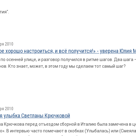
тия".
ря 2010
ое хорошо настроиться, и всё получится!» - уверена Юлия 
по осенней улице, и разговор получился в ритме шагов. Два шага – 
ов. Кто знает, может, в этом году мы сделаем тот самый шаг?
ря 2010
я улыбка Светланы Крючковой
а Крючкова перед отъездом сборной в Италию была замечена в ц
». В интервью часто помечают в скобках (Улыбалась) или (Смеялас