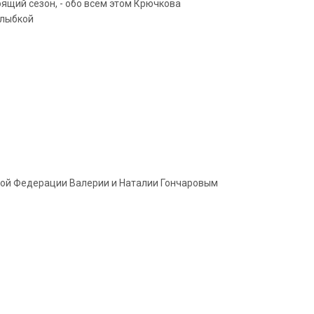
ящий сезон, - обо всём этом Крючкова
улыбкой
кой Федерации Валерии и Наталии Гончаровым