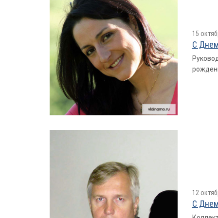
15 октяб
С Днем
Руковод
рожден
12 октяб
С Днем
Коллект