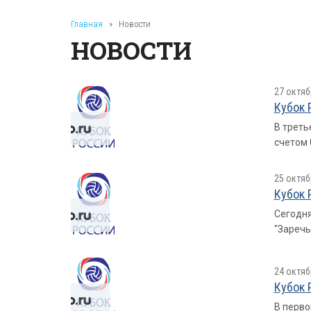
Главная
»
Новости
НОВОСТИ
27 октяб
Кубок 
В треть
счетом 0
25 октяб
Кубок 
Сегодня
"Заречья
24 октяб
Кубок 
В перво