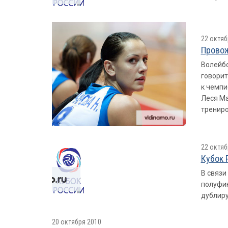
22 октяб
Провож
Волейбо
говорит
к чемпи
Леся Ма
трениро
22 октяб
Кубок 
В связи
полуфин
дублир
20 октября 2010