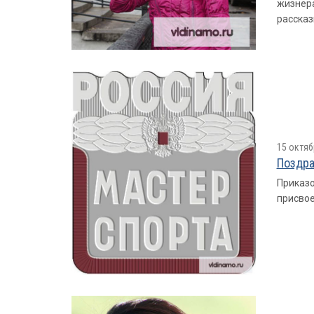
жизнера
рассказ
15 октяб
Поздра
Приказо
присвое