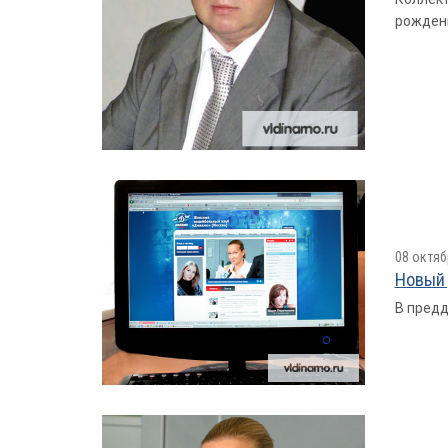
рожден
08 октяб
Новый 
В предд