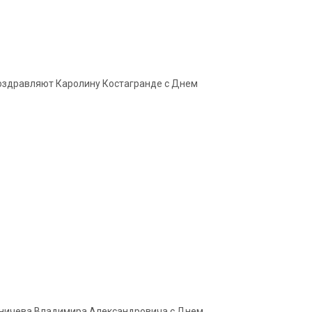
 поздравляют Каролину Костагранде с Днем
Зиничева Владимира Александровича с Днем