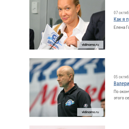
07 октяб
Как я 
Елена Г
05 октяб
Валери
По окон
этого с