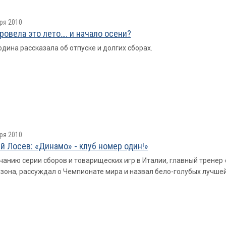
ря 2010
провелa это лето…. и начало осени?
одина рассказала об отпуске и долгих сборах.
ря 2010
й Лосев: «Динамо» - клуб номер один!»
чанию серии сборов и товарищеских игр в Италии, главный трене
езона, рассуждал о Чемпионате мира и назвал бело-голубых лучше