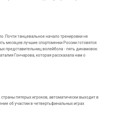
о. Почти танцевальное начало тренировки не
пять месяцев лучшие спортсменки России готовятся
ных представительниц волейбола - пять динамовок:
аталия Гончарова, которая рассказала нам о
ю страны пятерых игроков, автоматически выходит в
ние об участии в четвертьфинальных играх