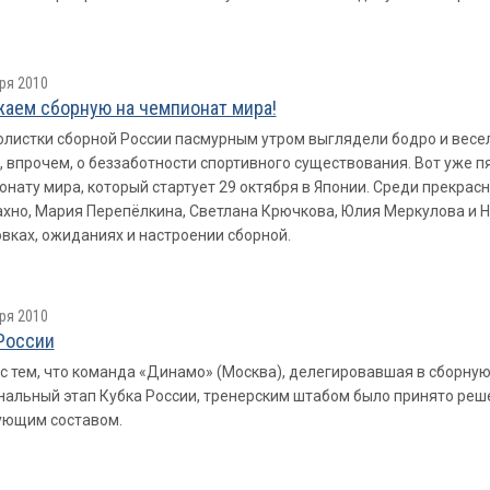
ря 2010
аем сборную на чемпионат мира!
листки сборной России пасмурным утром выглядели бодро и весел
, впрочем, о беззаботности спортивного существования. Вот уже 
онату мира, который стартует 29 октября в Японии. Среди прекрас
хно, Мария Перепёлкина, Светлана Крючкова, Юлия Меркулова и Н
вках, ожиданиях и настроении сборной.
ря 2010
России
 с тем, что команда «Динамо» (Москва), делегировавшая в сборну
альный этап Кубка России, тренерским штабом было принято реше
ующим составом.