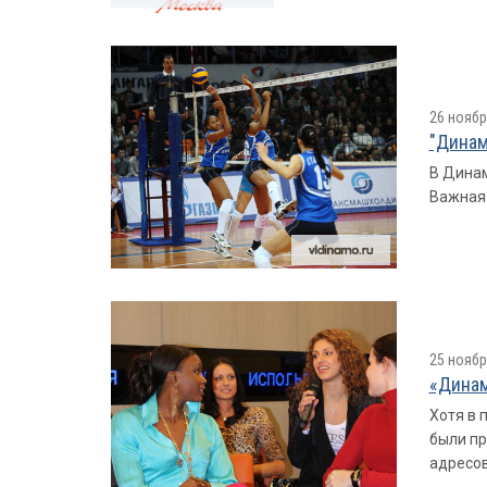
26 ноябр
"Динам
В Динам
Важная 
25 ноябр
«Динам
Хотя в 
были пр
адресов