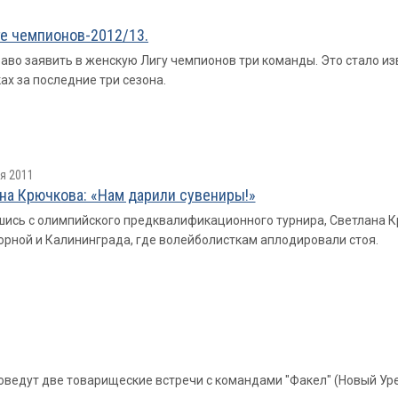
ге чемпионов-2012/13.
во заявить в женскую Лигу чемпионов три команды. Это стало изв
х за последние три сезона.
я 2011
на Крючкова: «Нам дарили сувениры!»
ись с олимпийского предквалификационного турнира, Светлана 
орной и Калининграда, где волейболисткам аплодировали стоя.
оведут две товарищеские встречи с командами "Факел" (Новый Уре