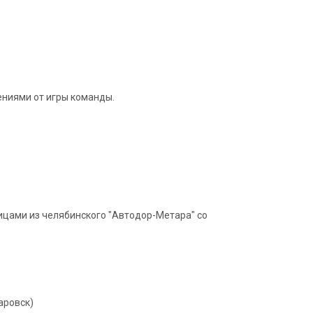
ениями от игры команды.
ицами из челябинского "Автодор-Метара" со
аровск)