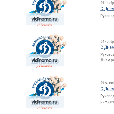
09 ноябр
С Днем
Руковод
04 ноябр
С Днем
Руковод
Днем р
29 октяб
С Днем
Руковод
рожден