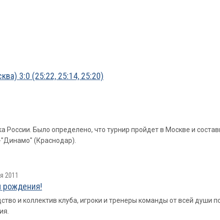
а) 3:0 (25:22, 25:14, 25:20)
а России. Было определено, что турнир пройдет в Москве и сост
-"Динамо" (Краснодар).
я 2011
 рождения!
ство и коллектив клуба, игроки и тренеры команды от всей души
ия.