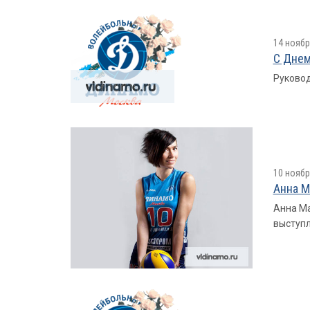
14 ноябр
С Днем
Руковод
10 ноябр
Анна М
Анна Ма
выступл