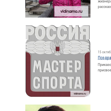
жизнера
рассказ
15 октяб
Поздра
Приказо
присвое