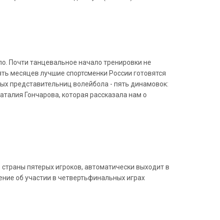
о. Почти танцевальное начало тренировки не
пять месяцев лучшие спортсменки России готовятся
ных представительниц волейбола - пять динамовок:
аталия Гончарова, которая рассказала нам о
ю страны пятерых игроков, автоматически выходит в
ние об участии в четвертьфинальных играх