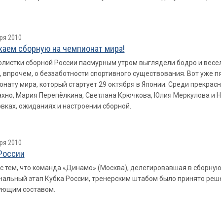
ря 2010
аем сборную на чемпионат мира!
листки сборной России пасмурным утром выглядели бодро и весел
, впрочем, о беззаботности спортивного существования. Вот уже 
онату мира, который стартует 29 октября в Японии. Среди прекрас
хно, Мария Перепёлкина, Светлана Крючкова, Юлия Меркулова и Н
вках, ожиданиях и настроении сборной.
ря 2010
России
 с тем, что команда «Динамо» (Москва), делегировавшая в сборну
альный этап Кубка России, тренерским штабом было принято реше
ующим составом.