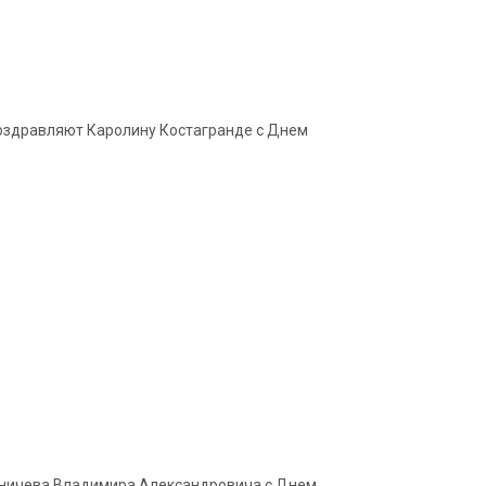
 поздравляют Каролину Костагранде с Днем
Зиничева Владимира Александровича с Днем