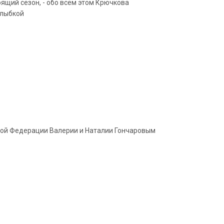
ящий сезон, - обо всём этом Крючкова
улыбкой
кой Федерации Валерии и Наталии Гончаровым