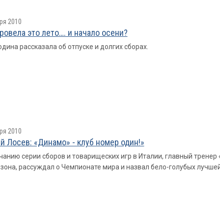
ря 2010
провелa это лето…. и начало осени?
одина рассказала об отпуске и долгих сборах.
ря 2010
й Лосев: «Динамо» - клуб номер один!»
чанию серии сборов и товарищеских игр в Италии, главный трене
езона, рассуждал о Чемпионате мира и назвал бело-голубых лучше