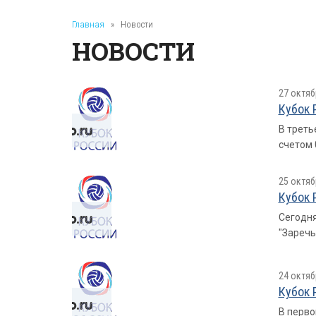
Главная
»
Новости
НОВОСТИ
27 октяб
Кубок 
В треть
счетом 0
25 октяб
Кубок 
Сегодня
"Заречья
24 октяб
Кубок 
В перво