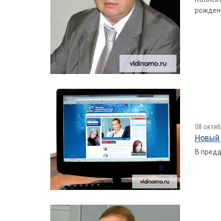
рожден
08 октяб
Новый 
В предд