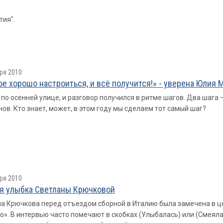
тия".
ря 2010
ое хорошо настроиться, и всё получится!» - уверена Юлия 
по осенней улице, и разговор получился в ритме шагов. Два шага – 
ов. Кто знает, может, в этом году мы сделаем тот самый шаг?
ря 2010
я улыбка Светланы Крючковой
а Крючкова перед отъездом сборной в Италию была замечена в ц
». В интервью часто помечают в скобках (Улыбалась) или (Смеялас