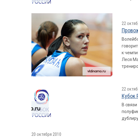
22 октяб
Провож
Волейбо
говорит
к чемпи
Леся Ма
трениро
22 октяб
Кубок 
В связи
полуфин
дублир
20 октября 2010