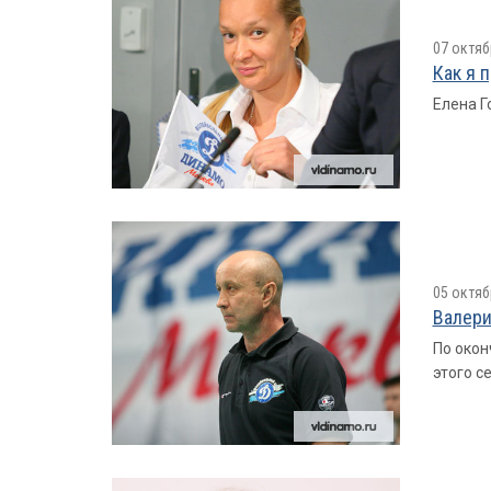
07 октяб
Как я 
Елена Г
05 октяб
Валери
По окон
этого с