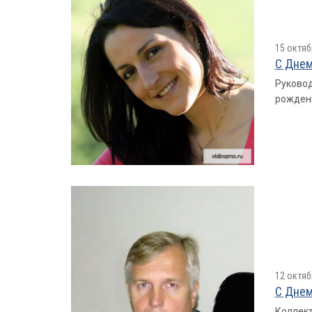
15 октяб
С Днем
Руковод
рожден
12 октяб
С Днем
Коллект