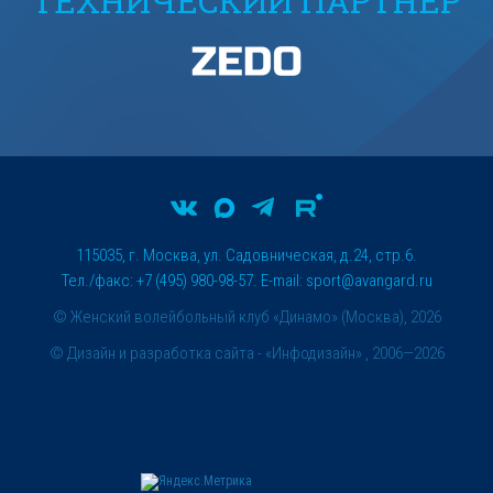
ТЕХНИЧЕСКИЙ ПАРТНЕР
115035, г. Москва, ул. Садовническая, д.24, стр.6.
Тел./факс: +7 (495) 980-98-57. E-mail:
sport@avangard.ru
© Женский волейбольный клуб «Динамо» (Москва), 2026
©
Дизайн и разработка сайта
- «Инфодизайн» , 2006—2026