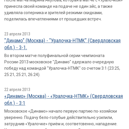
После матча Марина Акулова, которая в матче с «Уралочкой»
принесла своей команде на подаче не один эйс, а также
удивляла соперника и зрителей резкими скидками,
поделилась впечатлениями от прошедших встреч.
23 апреля 2013
"Динамо" (Москва) - "Уралочка-НТМК" (Свердловская
обл.) - 3-1.
Во втором матче полуфинальной серии чемпионата
России-2013 московское "Динамо" одержало очередную
победу над командой "Уралочка-НТМК" со счетом 3:1 (23:25,
25:21, 25:21, 26:24).
22 апреля 2013
«Динамо» (Москва) - «Уралочка-НТМК» (Свердловская
обл.) - 3:1
Московское «Динамо» начало первую партию по-хозяйски
уверенно. Подачу бело-голубые действительно усилили,
затруднив «Уралочке» приём и, соответсвенно, нападение.