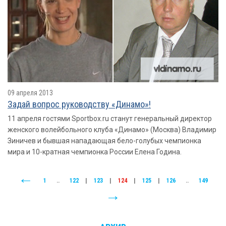
09 апреля 2013
Задай вопрос руководству «Динамо»!
11 апреля гостями Sportbox.ru станут генеральный директор
женского волейбольного клуба «Динамо» (Москва) Владимир
Зиничев и бывшая нападающая бело-голубых чемпионка
мира и 10-кратная чемпионка России Елена Година.
1
..
122
|
123
|
124
|
125
|
126
..
149