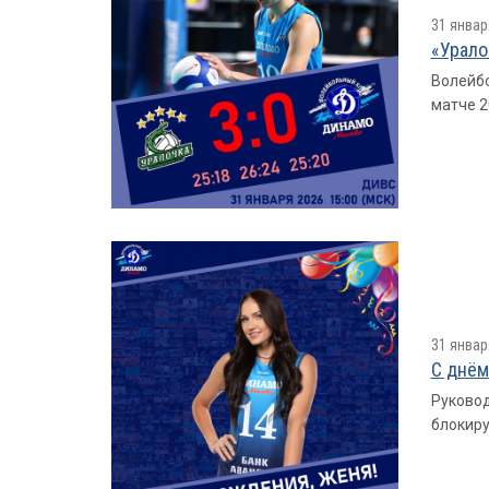
31 январ
«Урало
Волейбо
матче 2
31 январ
С днём
Руковод
блокиру