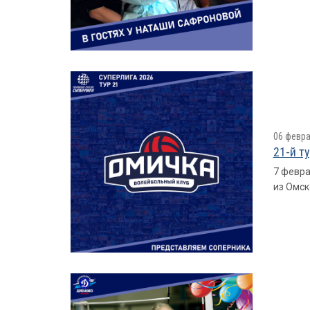
06 февра
21-й т
7 февра
из Омск