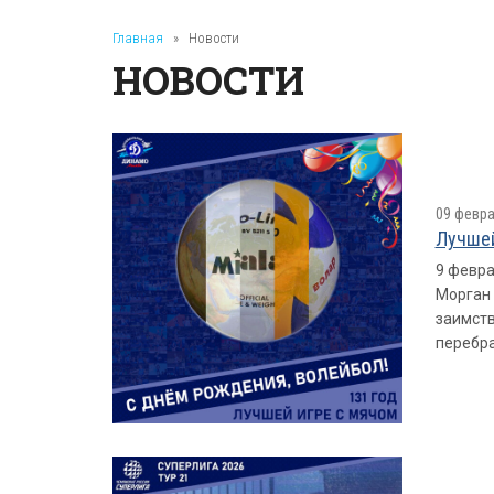
Главная
»
Новости
НОВОСТИ
09 февра
Лучшей
9 февра
Морган 
заимств
перебра