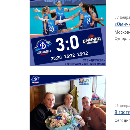
07 февра
«Омичк
Московс
Суперли
06 февра
В гост
Сегодня