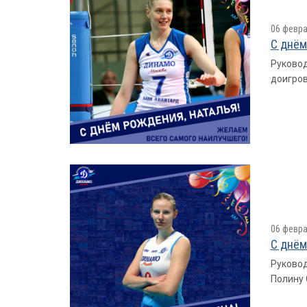
06 февра
С днём
Руковод
доигров
06 февра
С днём
Руковод
Полину 