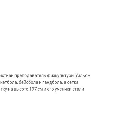
ристиан преподаватель физкультуры Уильям
етбола, бейсбола и гандбола, а сетка
ку на высоте 197 см и его ученики стали