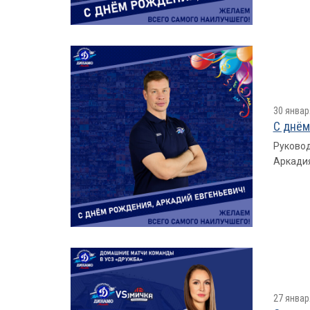
30 январ
С днём
Руковод
Аркадия
27 январ