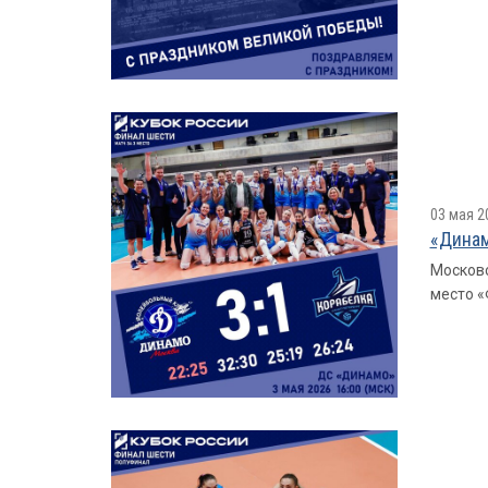
03 мая 2
«Динам
Московс
место «