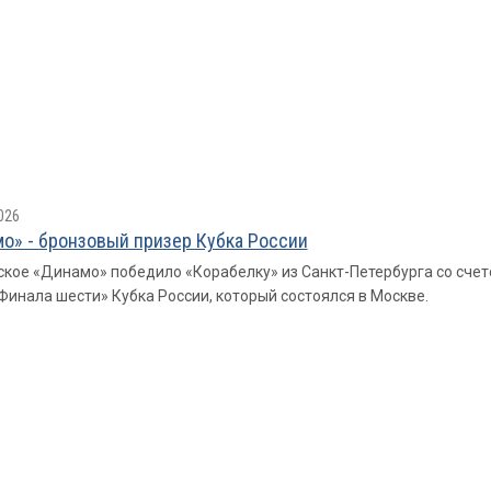
026
о» - бронзовый призер Кубка России
кое «Динамо» победило «Корабелку» из Санкт-Петербурга со счетом 3
Финала шести» Кубка России, который состоялся в Москве.