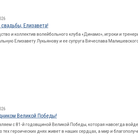
026
 свадьбы, Елизавета!
ство и коллектив волейбольного клуба «Динамо», игроки и трене
льную Елизавету Лукьянову и ее супруга Вячеслава Малишевского
026
дником Великой Победы!
ляем с 81-й годовщиной Великой Победы, которая навсегда войдет
о тех героических днях живет в наших сердцах, а мир и благополу