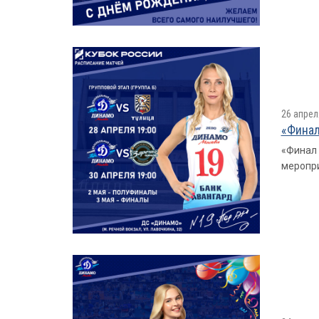
26 апрел
«Финал
«Финал 
меропри