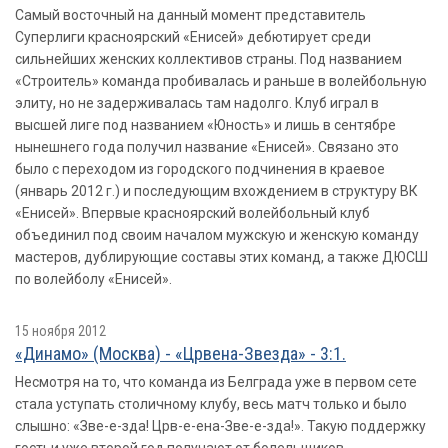
Самый восточный на данный момент представитель
Cуперлиги красноярский «Енисей» дебютирует среди
сильнейших женских коллективов страны. Под названием
«Строитель» команда пробивалась и раньше в волейбольную
элиту, но не задерживалась там надолго. Клуб играл в
высшей лиге под названием «Юность» и лишь в сентябре
нынешнего года получил название «Енисей». Связано это
было с переходом из городского подчинения в краевое
(январь 2012 г.) и последующим вхождением в структуру ВК
«Енисей». Впервые красноярский волейбольный клуб
объединил под своим началом мужскую и женскую команду
мастеров, дублирующие составы этих команд, а также ДЮСШ
по волейболу «Енисей».
15 ноября 2012
«Динамо» (Москва) - «Црвена-Звезда» - 3:1.
Несмотря на то, что команда из Белграда уже в первом сете
стала уступать столичному клубу, весь матч только и было
слышно: «Зве-е-зда! Црв-е-ена-Зве-е-зда!». Такую поддержку