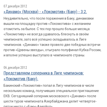
07 декабря 2012
«Динамо» (Москва) - «Локомотив» (Баку) - 3:2.
Неудивительно, что после поражения в Баку, динамовки
вышли на площадку против «Локомотива» с желанием
отомстить за былое. С тех пор прошло больше месяца:
«Локомотиву» не всегда удавалось блеснуть в своём
чемпионате, зато всё успешно складывалось в Лиге
чемпионов. «Динамо» также провело две победных встречи
против «Црвены звезды», отыграло полуфинал Кубка России,
и вполне успешно выступало в чемпионате страны.
06 декабря 2012
Представляем соперника в Лиге чемпионов:
«Локомотив (Баку).
Бакинский «Локомотив» попал в Лигу чемпионов в числе
нескольких команд, получивших специальное приглашение
ЕКВ. Сегодняшний соперник московского «Динамо» после
шести туров чемпионата Азербайджана делит четвертое-
пятое место с «Бакы-Азерйол».