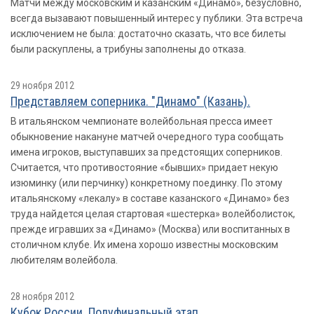
Матчи между московским и казанским «Динамо», безусловно,
всегда вызавают повышенный интерес у публики. Эта встреча
исключением не была: достаточно сказать, что все билеты
были раскуплены, а трибуны заполнены до отказа.
29 ноября 2012
Представляем соперника. "Динамо" (Казань).
В итальянском чемпионате волейбольная пресса имеет
обыкновение накануне матчей очередного тура сообщать
имена игроков, выступавших за предстоящих соперников.
Считается, что противостояние «бывших» придает некую
изюминку (или перчинку) конкретному поединку. По этому
итальянскому «лекалу» в составе казанского «Динамо» без
труда найдется целая стартовая «шестерка» волейболисток,
прежде игравших за «Динамо» (Москва) или воспитанных в
столичном клубе. Их имена хорошо известны московским
любителям волейбола.
28 ноября 2012
Кубок России. Полуфинальный этап.