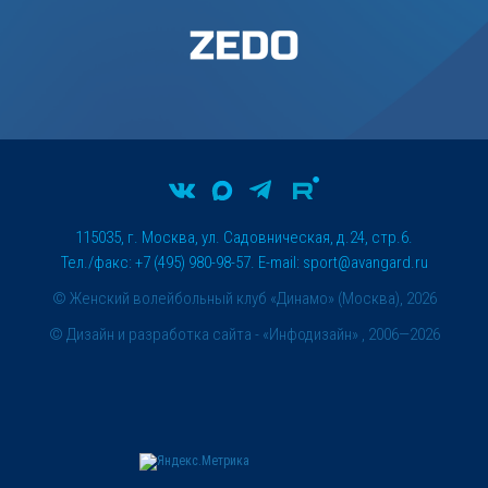
115035, г. Москва, ул. Садовническая, д.24, стр.6.
Тел./факс: +7 (495) 980-98-57. E-mail:
sport@avangard.ru
© Женский волейбольный клуб «Динамо» (Москва), 2026
©
Дизайн и разработка сайта
- «Инфодизайн» , 2006—2026