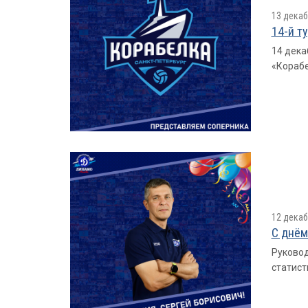
13 декаб
14-й т
14 дека
«Корабе
12 декаб
С днём
Руковод
статист