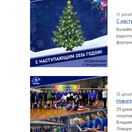
31 декаб
С наст
Волейбо
радости
фортуна
30 декаб
Нового
29 дека
спортсм
Владими
Ловырев