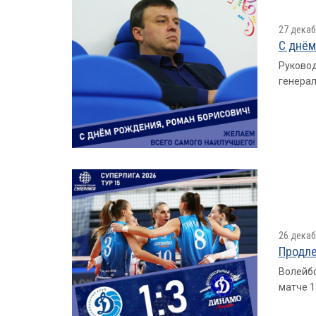
27 декаб
С днём
Руковод
генерал
26 декаб
Продле
Волейбо
матче 1