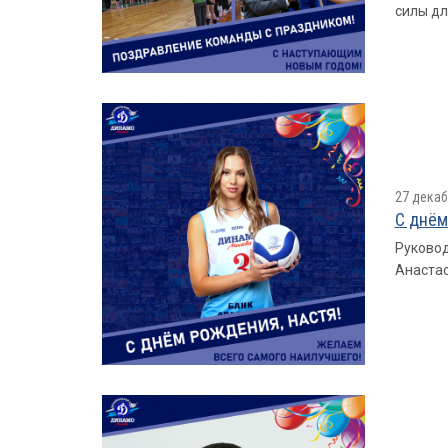
силы дл
27 декаб
С днём
Руковод
Анастас