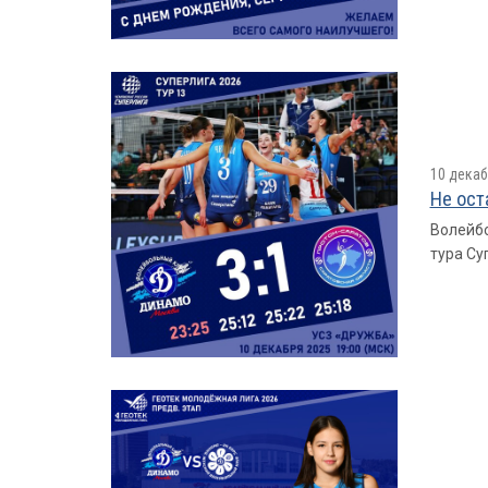
10 декаб
Не ост
Волейбо
тура Су