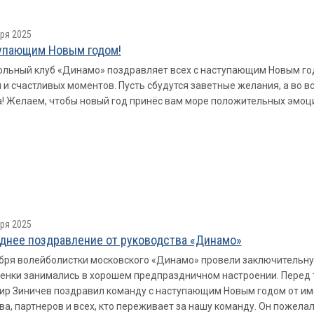
ря 2025
упающим Новым годом!
льный клуб «Динамо» поздравляет всех с наступающим Новым год
 и счастливых моментов. Пусть сбудутся заветные желания, а во в
! Желаем, чтобы новый год принёс вам море положительных эмоци
ря 2025
днее поздравление от руководства «Динамо»
бря волейболистки московского «Динамо» провели заключительну
енки занимались в хорошем предпраздничном настроении. Перед
р Зиничев поздравил команду с наступающим Новым годом от им
а, партнеров и всех, кто переживает за нашу команду. Он пожела