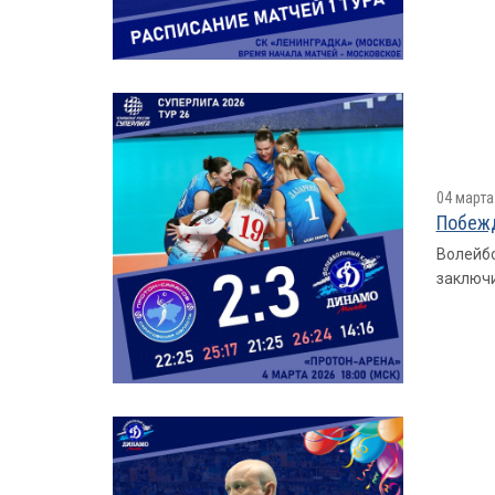
04 марта
Побежд
Волейбо
заключи