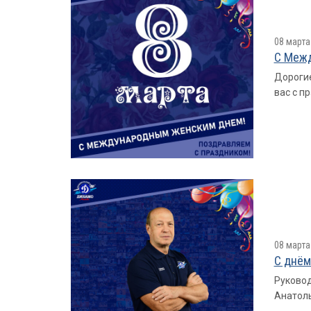
08 марта
С Меж
Дорогие
вас с п
08 марта
С днём
Руковод
Анатоль