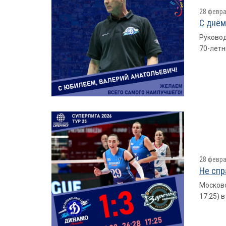
28 февра
С днём
Руковод
70-летн
28 февра
Не спр
Московс
17:25) 