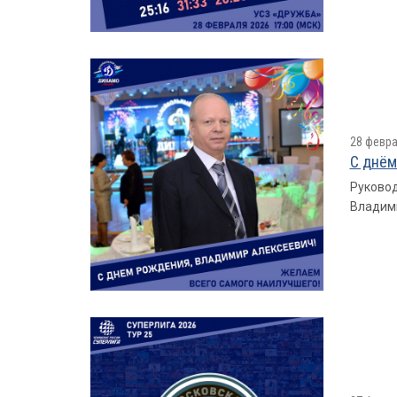
28 февра
С днём
Руковод
Владими