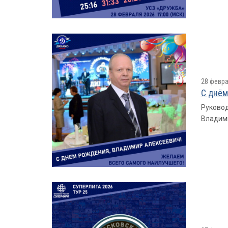
28 февра
С днём
Руковод
Владими