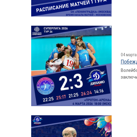
04 марта
Побежд
Волейбо
заключи