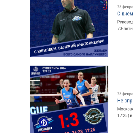
28 февра
С днём
Руковод
70-летн
28 февра
Не спр
Московс
17:25) 