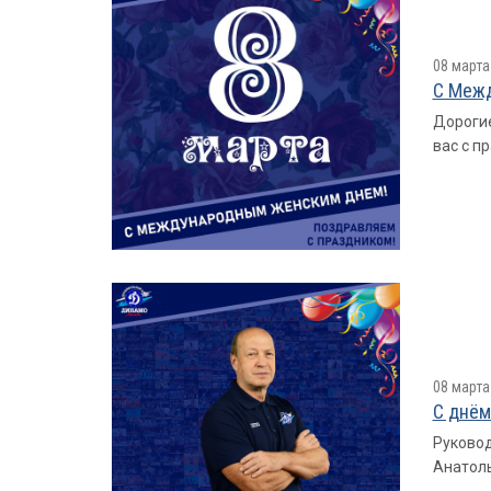
08 марта
С Меж
Дорогие
вас с п
08 марта
С днём
Руковод
Анатоль