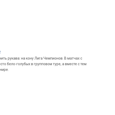
»
ть рукава: на кону Лига Чемпионов. В матчах с
о бело-голубых в групповом туре, а вместе с тем
нире.