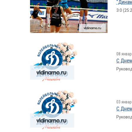
"Динам
3:0 (25:
08 январ
С Днем
Руковод
03 январ
С Днем
Руковод