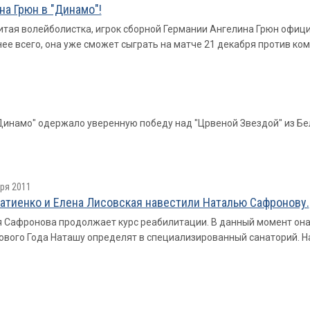
на Грюн в "Динамо"!
тая волейболистка, игрок сборной Германии Ангелина Грюн офици
ее всего, она уже сможет сыграть на матче 21 декабря против ком
Динамо" одержало уверенную победу над "Црвеной Звездой" из Бел
ря 2011
атиенко и Елена Лисовская навестили Наталью Сафронову.
 Сафронова продолжает курс реабилитации. В данный момент она 
ового Года Наташу определят в специализированный санаторий. Н