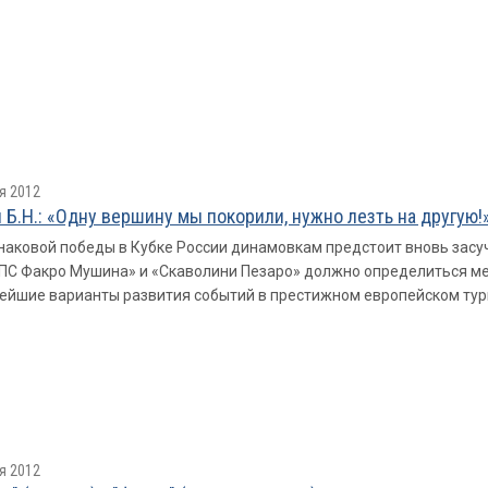
я 2012
 Б.Н.: «Одну вершину мы покорили, нужно лезть на другую!
наковой победы в Кубке России динамовкам предстоит вновь засучи
ПС Факро Мушина» и «Скаволини Пезаро» должно определиться мест
ейшие варианты развития событий в престижном европейском тур
я 2012