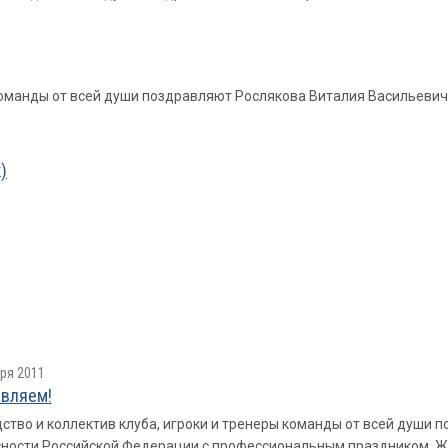
 команды от всей души поздравляют Рослякова Виталия Васильеви
)
ря 2011
вляем!
ство и коллектив клуба, игроки и тренеры команды от всей души 
ности Российской Федерации с профессиональным праздником. Же