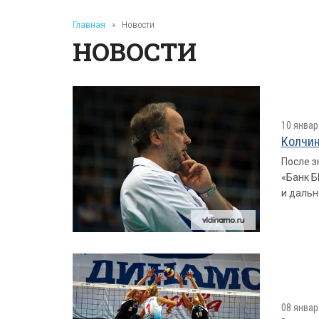
Главная
»
Новости
НОВОСТИ
10 январ
Колчин
После з
«Банк Б
и дальн
08 январ