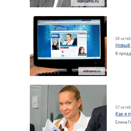
08 октяб
Новый 
В предд
07 октяб
Как я 
Елена Г