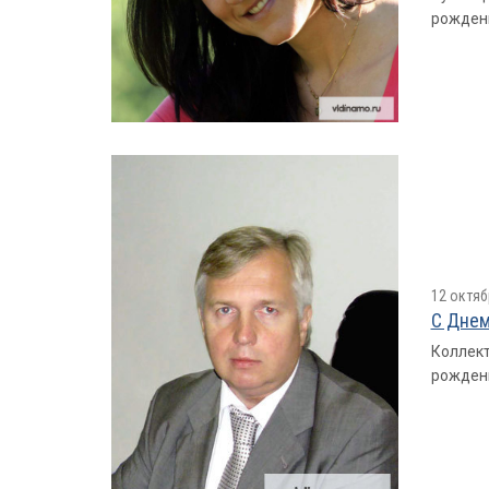
рожден
12 октяб
С Днем
Коллект
рожден