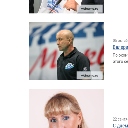
05 октяб
Валери
По окон
этого с
22 сентя
С днем