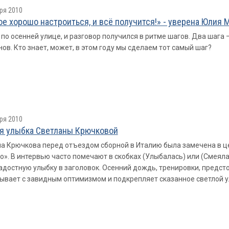
ря 2010
ое хорошо настроиться, и всё получится!» - уверена Юлия 
по осенней улице, и разговор получился в ритме шагов. Два шага – 
ов. Кто знает, может, в этом году мы сделаем тот самый шаг?
ря 2010
я улыбка Светланы Крючковой
а Крючкова перед отъездом сборной в Италию была замечена в ц
». В интервью часто помечают в скобках (Улыбалась) или (Смеялас
достную улыбку в заголовок. Осенний дождь, тренировки, предсто
ывает с завидным оптимизмом и подкрепляет сказанное светлой 