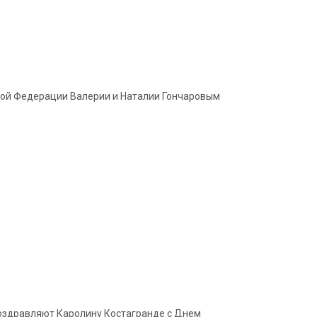
кой Федерации Валерии и Наталии Гончаровым
 поздравляют Каролину Костагранде с Днем