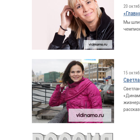
20 октяб
«Главн
Мы шли 
чемпион
15 октяб
Светла
Светлан
«Динамо
жизнера
рассказ