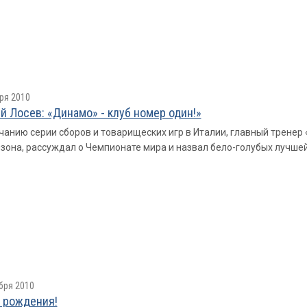
ря 2010
й Лосев: «Динамо» - клуб номер один!»
чанию серии сборов и товарищеских игр в Италии, главный трене
езона, рассуждал о Чемпионате мира и назвал бело-голубых лучше
бря 2010
 рождения!