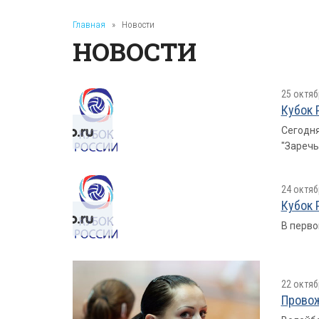
Главная
»
Новости
НОВОСТИ
25 октяб
Кубок 
Сегодня
"Заречья
24 октяб
Кубок 
В перво
22 октяб
Провож