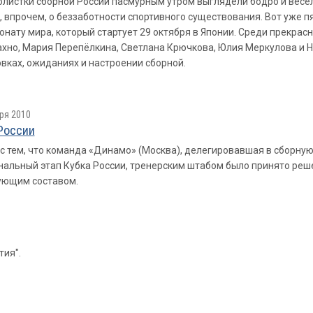
листки сборной России пасмурным утром выглядели бодро и весел
, впрочем, о беззаботности спортивного существования. Вот уже 
онату мира, который стартует 29 октября в Японии. Среди прекрас
хно, Мария Перепёлкина, Светлана Крючкова, Юлия Меркулова и Н
вках, ожиданиях и настроении сборной.
ря 2010
России
 с тем, что команда «Динамо» (Москва), делегировавшая в сборну
альный этап Кубка России, тренерским штабом было принято реше
ующим составом.
тия".