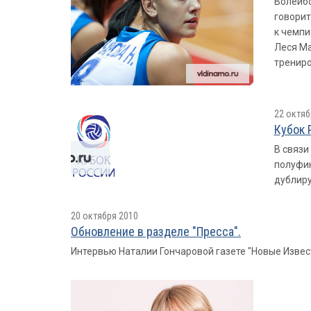
Волейбо
говорит
к чемпи
Леся Ма
трениро
22 октяб
Кубок 
В связи
полуфин
дублир
20 октября 2010
Обновление в разделе "Пресса".
Интервью Наталии Гончаровой газете "Новые Извес