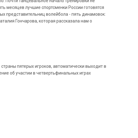
о. Почти танцевальное начало тренировки не
пять месяцев лучшие спортсменки России готовятся
ных представительниц волейбола - пять динамовок:
аталия Гончарова, которая рассказала нам о
ю страны пятерых игроков, автоматически выходит в
ние об участии в четвертьфинальных играх