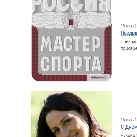
15 октяб
Поздра
Приказо
присвое
15 октяб
С Днем
Руковод