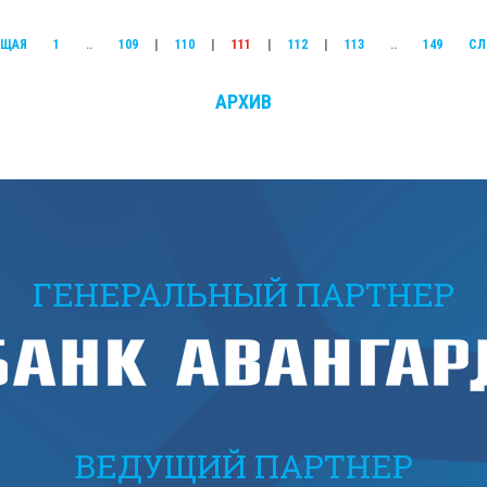
УЩАЯ
1
..
109
|
110
|
111
|
112
|
113
..
149
СЛ
АРХИВ
ГЕНЕРАЛЬНЫЙ ПАРТНЕР
ВЕДУЩИЙ ПАРТНЕР