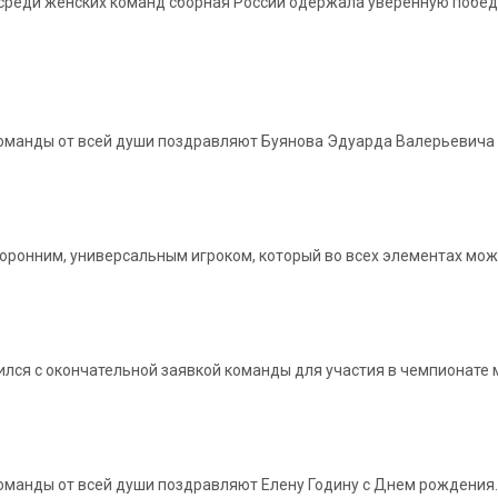
среди женских команд сборная России одержала уверенную победу 
 команды от всей души поздравляют Буянова Эдуарда Валерьевича
оронним, универсальным игроком, который во всех элементах мож
лся с окончательной заявкой команды для участия в чемпионате м
 команды от всей души поздравляют Елену Годину с Днем рождения.