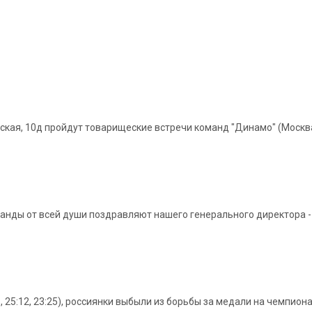
рская, 10д пройдут товарищеские встречи команд "Динамо" (Москва)
оманды от всей души поздравляют нашего генерального директора
5, 25:12, 23:25), россиянки выбыли из борьбы за медали на чемпион