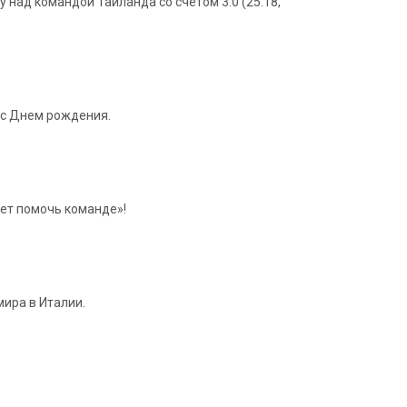
над командой Таиланда со счетом 3:0 (25:18,
 с Днем рождения.
ет помочь команде»!
ира в Италии.