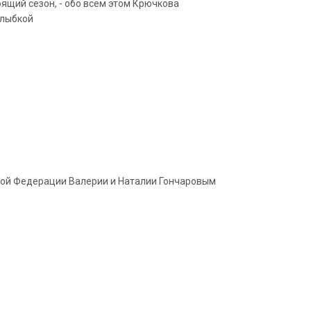
ящий сезон, - обо всём этом Крючкова
улыбкой
кой Федерации Валерии и Наталии Гончаровым