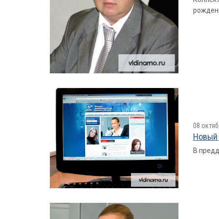
рожден
08 октяб
Новый 
В предд