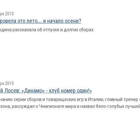
ря 2010
провелa это лето…. и начало осени?
одина рассказала об отпуске и долгих сборах.
ря 2010
й Лосев: «Динамо» - клуб номер один!»
чанию серии сборов и товарищеских игр в Италии, главный трене
езона, рассуждал о Чемпионате мира и назвал бело-голубых лучше