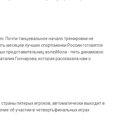
о. Почти танцевальное начало тренировки не
пять месяцев лучшие спортсменки России готовятся
ных представительниц волейбола - пять динамовок:
аталия Гончарова, которая рассказала нам о
ю страны пятерых игроков, автоматически выходит в
ние об участии в четвертьфинальных играх