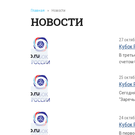
Главная
»
Новости
НОВОСТИ
27 октяб
Кубок 
В треть
счетом 0
25 октяб
Кубок 
Сегодня
"Заречья
24 октяб
Кубок 
В перво