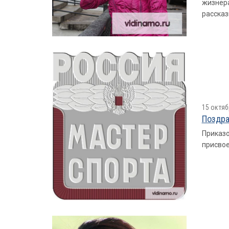
жизнера
рассказ
15 октяб
Поздра
Приказо
присвое