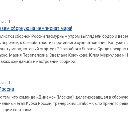
ря 2010
аем сборную на чемпионат мира!
листки сборной России пасмурным утром выглядели бодро и весел
, впрочем, о беззаботности спортивного существования. Вот уже 
онату мира, который стартует 29 октября в Японии. Среди прекрас
хно, Мария Перепёлкина, Светлана Крючкова, Юлия Меркулова и Н
вках, ожиданиях и настроении сборной.
ря 2010
России
 с тем, что команда «Динамо» (Москва), делегировавшая в сборну
альный этап Кубка России, тренерским штабом было принято реше
ующим составом.