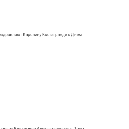
 поздравляют Каролину Костагранде с Днем
Зиничева Владимира Александровича с Днем