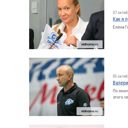
07 октяб
Как я 
Елена Г
05 октяб
Валери
По окон
этого с