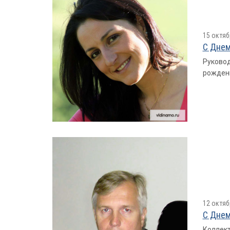
15 октяб
С Днем
Руковод
рожден
12 октяб
С Днем
Коллект