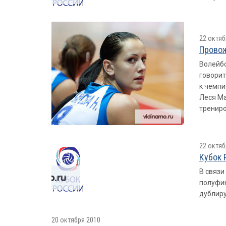
22 октяб
Провож
Волейбо
говорит
к чемпи
Леся Ма
трениро
22 октяб
Кубок 
В связи
полуфин
дублир
20 октября 2010