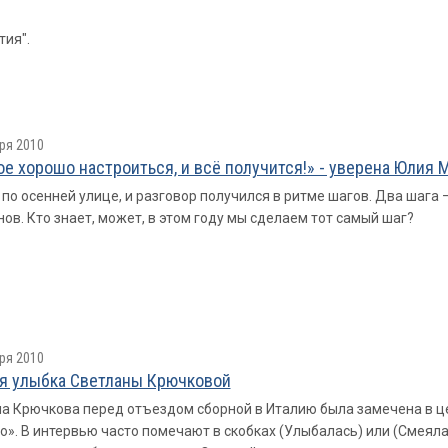
тия".
ря 2010
ое хорошо настроиться, и всё получится!» - уверена Юлия 
по осенней улице, и разговор получился в ритме шагов. Два шага – 
ов. Кто знает, может, в этом году мы сделаем тот самый шаг?
ря 2010
я улыбка Светланы Крючковой
а Крючкова перед отъездом сборной в Италию была замечена в ц
». В интервью часто помечают в скобках (Улыбалась) или (Смеялас