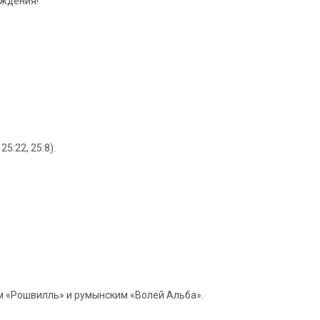
ождения!
5:22, 25:8).
м «Рошвилль» и румынским «Волей Альба».