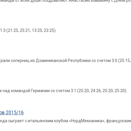
 команды от всей души поздравляют Анастасию Бавыкину с Днем р
 (21:25, 25:21, 13:25, 23:25).
али соперниц из Доминиканской Республики со счетом 3:0 (25:15, 2
над командой Германии со счетом 3:1 (25:20, 24:26, 25:20, 25:20).
ов 2015/16
анда сыграет с итальянским клубом «НордМекканика», французски