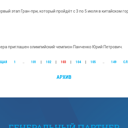
ервый этап Гран-при, который пройдёт с 3 по 5 июля в китайском г
нера приглашен олимпийский чемпион Панченко Юрий Петрович.
УЩАЯ
1
..
101
|
102
|
103
|
104
|
105
..
149
СЛ
АРХИВ
ГЕНЕРАЛЬНЫЙ ПАРТНЕР