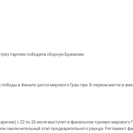
 трёх партиях победила сборную Бразилии.
с победы в Финале шести мирового Гран-при. В первом матче в а
ричев) с 22 по 26 июля выступит в финальном турнире мирового Г
или заключительный этап предварительного раунда. Регламент фи