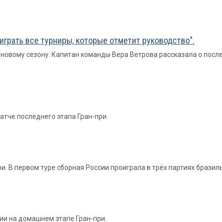
играть все турниры, которые отметит руководство".
 новому сезону. Капитан команды Вера Ветрова рассказала о посл
атче последнего этапа Гран-при.
. В первом туре сборная России проиграла в трёх партиях бразильян
ии на домашнем этапе Гран-при.