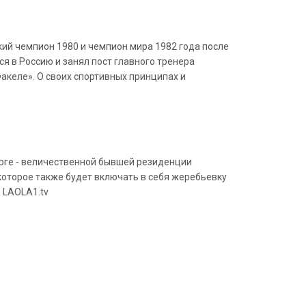
кий чемпион 1980 и чемпион мира 1982 года после
ся в Россию и занял пост главного тренера
акеле». О своих спортивных принципах и
урге - величественной бывшей резиденции
оторое также будет включать в себя жеребьевку
о LAOLA1.tv