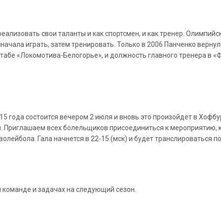
еализовать свои таланты и как спортсмен, и как тренер. Олимпийс
начала играть, затем тренировать. Только в 2006 Панченко вернул
табе «Локомотива-Белогорье», и должность главного тренера в «Ф
5 года состоится вечером 2 июля и вновь это произойдет в Хофб
. Приглашаем всех болельщиков присоединиться к мероприятию, к
олейбола. Гала начнется в 22-15 (мск) и будет транслироваться п
й команде и задачах на следующий сезон.