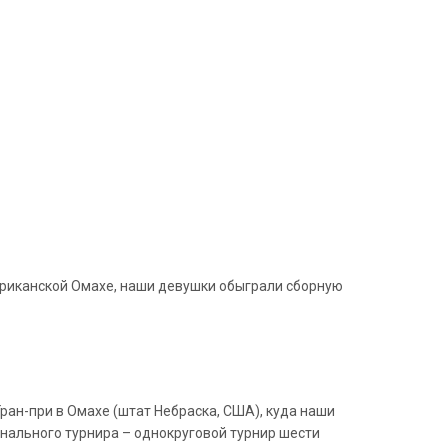
мериканской Омахе, наши девушки обыграли сборную
ран-при в Омахе (штат Небраска, США), куда наши
нального турнира – однокруговой турнир шести