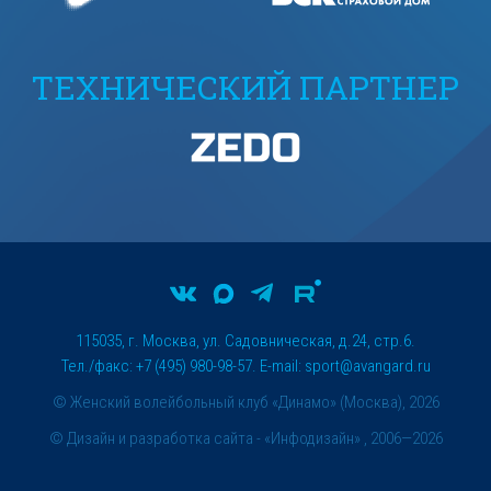
ТЕХНИЧЕСКИЙ ПАРТНЕР
115035, г. Москва, ул. Садовническая, д.24, стр.6.
Тел./факс: +7 (495) 980-98-57. E-mail:
sport@avangard.ru
© Женский волейбольный клуб «Динамо» (Москва), 2026
©
Дизайн и разработка сайта
- «Инфодизайн» , 2006—2026