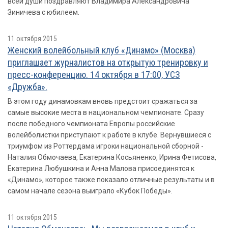
всей души поздравляют Владимира Александровича
Зиничева с юбилеем.
11 октября 2015
Женский волейбольный клуб «Динамо» (Москва)
приглашает журналистов на открытую тренировку и
пресс-конференцию. 14 октября в 17:00, УСЗ
«Дружба».
В этом году динамовкам вновь предстоит сражаться за
самые высокие места в национальном чемпионате. Сразу
после победного чемпионата Европы российские
волейболистки приступают к работе в клубе. Вернувшиеся с
триумфом из Роттердама игроки национальной сборной -
Наталия Обмочаева, Екатерина Косьяненко, Ирина Фетисова,
Екатерина Любушкина и Анна Малова присоединятся к
«Динамо», которое также показало отличные результаты и в
самом начале сезона выиграло «Кубок Победы».
11 октября 2015