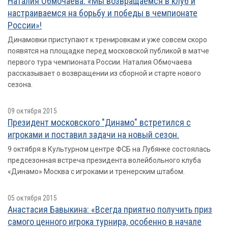
Наталия Обмочаева: «Мы возвращаемся в клуб и
настраиваемся на борьбу и победы в чемпионате
России»!
Динамовки приступают к тренировкам и уже совсем скоро
появятся на площадке перед московской публикой в матче
первого тура чемпионата России. Наталия Обмочаева
рассказывает о возвращении из сборной и старте нового
сезона.
09 октября 2015
Президент московского "Динамо" встретился с
игроками и поставил задачи на новый сезон.
9 октября в Культурном центре ФСБ на Лубянке состоялась
предсезонная встреча президента волейбольного клуба
«Динамо» Москва с игроками и тренерским штабом.
05 октября 2015
Анастасия Бавыкина: «Всегда приятно получить приз
самого ценного игрока турнира, особенно в начале