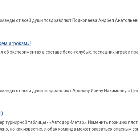
 команды от всей души поздравляют Подкопаева Андрея Анатольев
сем игрокам»!
л об экспериментах в составе бело-голубых, последних играх и п
 команды от всей души поздравляют Аронову Ирину Нахимовну с Д
:0
йдер турнирной таблицы - «Автодор-Метар». Изменить позицию пло
жно, но как известно, любая команда может оказаться опасным со