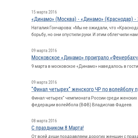
15 марта 2016
«Динамо» (Москва) - «Динамо» (Краснодар) - 
Наталия Гончарова: «Мы не ожидали, что «Краснода
борьбу, но они опустили руки. И этим облегчили нам
09 марта 2016
Московское «Динамо» проиграло «Фенербахче
9 марта в московское «Динамо» наведалось в гост
09 марта 2016
"Финал четырех" женского ЧР по волейболу 
Финал четырех" чемпионата России среди женских к
федерации волейбола (ВФВ) Владислав Фадеев.
08 марта 2016
С праздником 8 Марта!
От всей души поздравляем дорогих женщин с празд