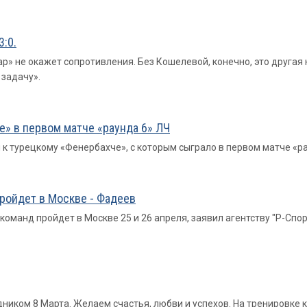
3:0.
р» не окажет сопротивления. Без Кошелевой, конечно, это другая к
 задачу».
» в первом матче «раунда 6» ЛЧ
и к турецкому «Фенербахче», с которым сыграло в первом матче «
пройдет в Москве - Фадеев
оманд пройдет в Москве 25 и 26 апреля, заявил агентству "Р-Спо
ником 8 Марта. Желаем счастья, любви и успехов. На тренировке 