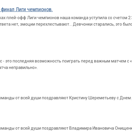
 финал Лиги чемпионов.
ках плей-офф Лиги чемпионов наша команда уступила со счетом 2:3
вета нет, эмоции перехлестывают... Девчонки старались, это было в
с - это последняя возможность поиграть перед важным матчем с 
атча неправильно».
 команды от всей души поздравляют Кристину Шереметьеву с Днем
ы команды от всей души поздравляют Владимира Ивановича Онищен