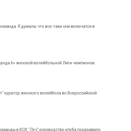
оманда. Я думала, что все-таки они включатся в
раунда 6» женской волейбольной Лиги чемпионов.
рт" куратор женского волейбола во Всероссийской
команды в КСК "Луч" руководство клуба поздравило