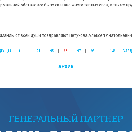
мальной обстановке было сказано много теплых слов, а также вру
 команды от всей души поздравляют Петухова Алексея Анатольеви
ДУЩАЯ
1
..
94
|
95
|
96
|
97
|
98
..
149
СЛЕ
АРХИВ
ГЕНЕРАЛЬНЫЙ ПАРТНЕР