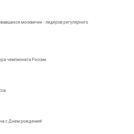
овавшихся москвичек - лидеров регулярного
ура чемпионата России.
са.
ича с Днем рождения!