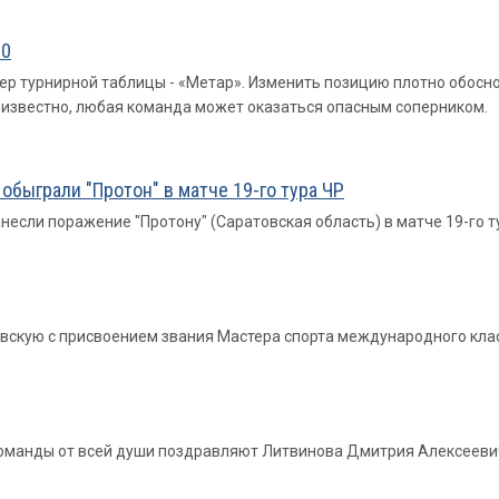
:0
йдер турнирной таблицы - «Метар». Изменить позицию плотно обосн
к известно, любая команда может оказаться опасным соперником.
обыграли "Протон" в матче 19-го тура ЧР
если поражение "Протону" (Саратовская область) в матче 19-го т
вскую с присвоением звания Мастера спорта международного клас
 команды от всей души поздравляют Литвинова Дмитрия Алексеев