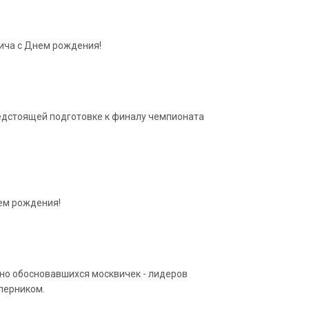
ича с Днем рождения!
редстоящей подготовке к финалу чемпионата
нем рождения!
тно обосновавшихся москвичек - лидеров
перником.