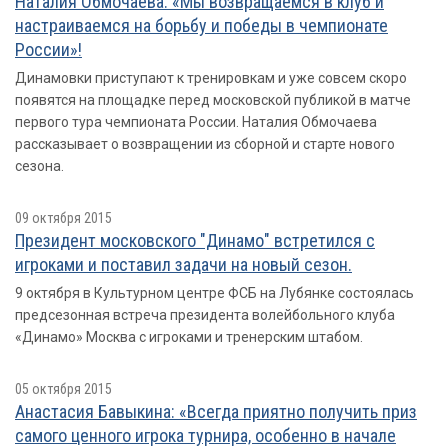
Наталия Обмочаева: «Мы возвращаемся в клуб и
настраиваемся на борьбу и победы в чемпионате
России»!
Динамовки приступают к тренировкам и уже совсем скоро
появятся на площадке перед московской публикой в матче
первого тура чемпионата России. Наталия Обмочаева
рассказывает о возвращении из сборной и старте нового
сезона.
09 октября 2015
Президент московского "Динамо" встретился с
игроками и поставил задачи на новый сезон.
9 октября в Культурном центре ФСБ на Лубянке состоялась
предсезонная встреча президента волейбольного клуба
«Динамо» Москва с игроками и тренерским штабом.
05 октября 2015
Анастасия Бавыкина: «Всегда приятно получить приз
самого ценного игрока турнира, особенно в начале