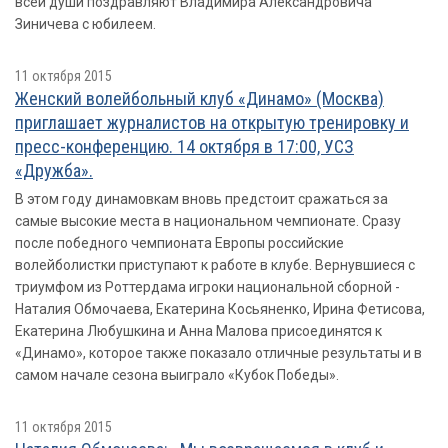
всей души поздравляют Владимира Александровича
Зиничева с юбилеем.
11 октября 2015
Женский волейбольный клуб «Динамо» (Москва)
приглашает журналистов на открытую тренировку и
пресс-конференцию. 14 октября в 17:00, УСЗ
«Дружба».
В этом году динамовкам вновь предстоит сражаться за
самые высокие места в национальном чемпионате. Сразу
после победного чемпионата Европы российские
волейболистки приступают к работе в клубе. Вернувшиеся с
триумфом из Роттердама игроки национальной сборной -
Наталия Обмочаева, Екатерина Косьяненко, Ирина Фетисова,
Екатерина Любушкина и Анна Малова присоединятся к
«Динамо», которое также показало отличные результаты и в
самом начале сезона выиграло «Кубок Победы».
11 октября 2015