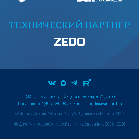
ТЕХНИЧЕСКИЙ ПАРТНЕР
115035, г. Москва, ул. Садовническая, д.24, стр.6.
Тел./факс: +7 (495) 980-98-57. E-mail:
sport@avangard.ru
© Женский волейбольный клуб «Динамо» (Москва), 2026
©
Дизайн и разработка сайта
- «Инфодизайн» , 2006—2026