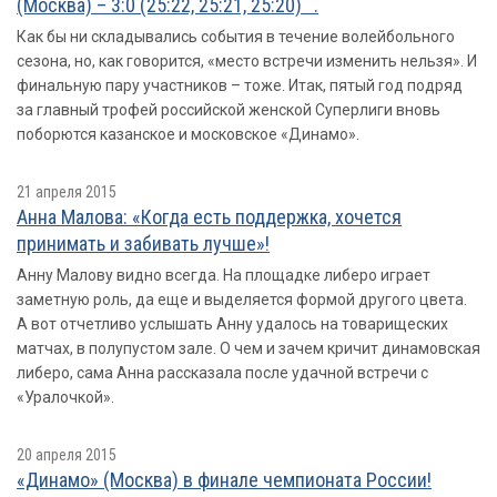
(Москва) – 3:0 (25:22, 25:21, 25:20) .
Как бы ни складывались события в течение волейбольного
сезона, но, как говорится, «место встречи изменить нельзя». И
финальную пару участников – тоже. Итак, пятый год подряд
за главный трофей российской женской Суперлиги вновь
поборются казанское и московское «Динамо».
21 апреля 2015
Анна Малова: «Когда есть поддержка, хочется
принимать и забивать лучше»!
Анну Малову видно всегда. На площадке либеро играет
заметную роль, да еще и выделяется формой другого цвета.
А вот отчетливо услышать Анну удалось на товарищеских
матчах, в полупустом зале. О чем и зачем кричит динамовская
либеро, сама Анна рассказала после удачной встречи с
«Уралочкой».
20 апреля 2015
«Динамо» (Москва) в финале чемпионата России!