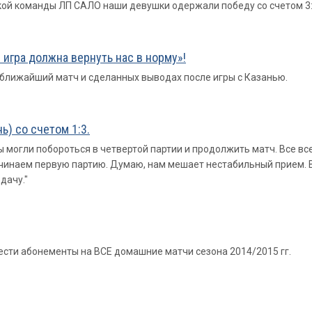
й команды ЛП САЛО наши девушки одержали победу со счетом 3:1 (23
игра должна вернуть нас в норму»!
 ближайший матч и сделанных выводах после игры с Казанью.
ь) со счетом 1:3.
 могли побороться в четвертой партии и продолжить матч. Все все
ачинаем первую партию. Думаю, нам мешает нестабильный прием. В
дачу."
ести абонементы на ВСЕ домашние матчи сезона 2014/2015 гг.