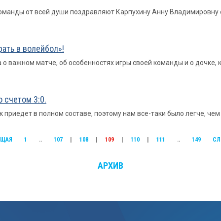
 команды от всей души поздравляют Карпухину Анну Владимировну
рать в волейбол»!
 о важном матче, об особенностях игры своей команды и о дочке,
 счетом 3:0.
к приедет в полном составе, поэтому нам все-таки было легче, че
УЩАЯ
1
..
107
|
108
|
109
|
110
|
111
..
149
СЛ
АРХИВ