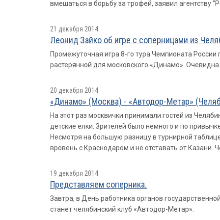
вмешаться в борьбу за трофей, заявил агентству 
21 декабря 2014
Леонид Зайко об игре с соперницами из Чел
Промежуточная игра 8-го тура Чемпионата России
растерянной для московского «Динамо». Очевидна 
20 декабря 2014
«Динамо» (Москва) - «Автодор-Метар» (Челяби
На этот раз москвички принимали гостей из Челяб
детские елки. Зрителей было немного и по привычке
Несмотря на большую разницу в турнирной таблице
вровень с Краснодаром и не отставать от Казани. 
19 декабря 2014
Представляем соперника.
Завтра, в День работника органов государственно
станет челябинский клуб «Автодор-Метар».