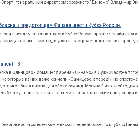
"Р-Спорт" генеральный директормосковского "Динамо" Владимир Зи
ябинска и предстоящем Финале шести Кубка России.
 перед выездом на Финал шести Кубка России против челябинског
разница в классе команд, в уровне настроя и подготовки в прове
нск) - 3:1.
инска в Одинцово - домашняя арена «Динамо» в Лужниках уже погр
 некоторые из них даже кричали «Одинцово, вперед!», но спортсмен
, эта игра была важна для обеих команд. Москве было необходимо 
Челябинску - постараться переломить пораженческие настроения и
й безопасности соперником женского волейбольного клуба «Динам