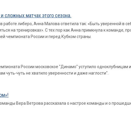
и сложных матчах этого сезона.
 в работе либеро, Анна Малова ответила так: «Быть уверенной в себ
иться на тренировках». С тех пор как Анна примкнула к команде, 
чей чемпионата России и перед Кубком страны.
мпионата России московское "Динамо" уступило одноклубницам из Кр
нам чуть-чуть не хватило уверенности и даже наглости".
ом»!
команды Вера Ветрова рассказала о настрое команды и о прошедш