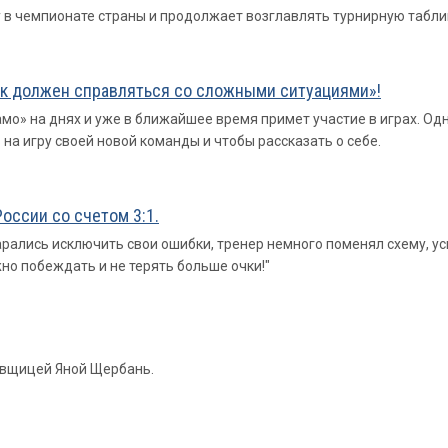
в чемпионате страны и продолжает возглавлять турнирную табли
ик должен справляться со сложными ситуациями»!
о» на днях и уже в ближайшее время примет участие в играх. Одн
на игру своей новой команды и чтобы рассказать о себе.
оссии со счетом 3:1.
рались исключить свои ошибки, тренер немного поменял схему, усил
но побеждать и не терять больше очки!"
овщицей Яной Щербань.