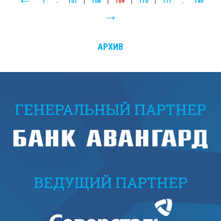
1
..
107
|
108
|
109
|
110
|
111
..
149
АРХИВ
ГЕНЕРАЛЬНЫЙ ПАРТНЕР
ВЕДУЩИЙ ПАРТНЕР