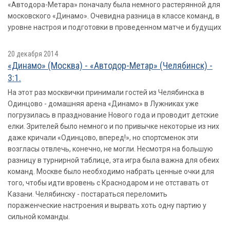
«Автодора-Метара» поначалу была немного растерянной для
московского «Динамо». Очевидна разница в классе команд, в
уровне настроя и подготовки в проведенном матче и будущих
20 декабря 2014
«Динамо» (Москва) - «Автодор-Метар» (Челябинск) -
3:1.
На этот раз москвички принимали гостей из Челябинска в
Одинцово - домашняя арена «Динамо» в Лужниках уже
погрузилась в празднование Нового года и проводит детские
елки. Зрителей было немного и по привычке некоторые из них
даже кричали «Одинцово, вперед!», но спортсменок эти
возгласы отвлечь, конечно, не могли. Несмотря на большую
разницу в турнирной таблице, эта игра была важна для обеих
команд. Москве было необходимо набрать ценные очки для
того, чтобы идти вровень с Краснодаром и не отставать от
Казани. Челябинску - постараться переломить
пораженческие настроения и вырвать хоть одну партию у
сильной команды.