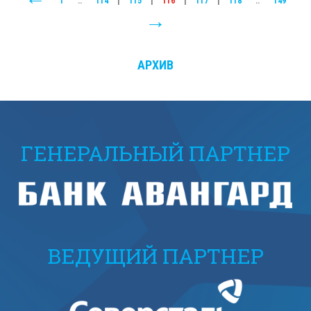
1
..
114
|
115
|
116
|
117
|
118
..
149
АРХИВ
ГЕНЕРАЛЬНЫЙ ПАРТНЕР
ВЕДУЩИЙ ПАРТНЕР