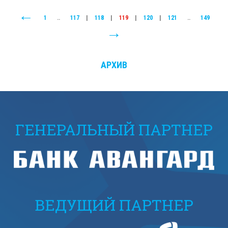
1
..
117
|
118
|
119
|
120
|
121
..
149
АРХИВ
ГЕНЕРАЛЬНЫЙ ПАРТНЕР
ВЕДУЩИЙ ПАРТНЕР