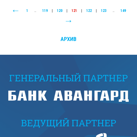
1
..
119
|
120
|
121
|
122
|
123
..
149
АРХИВ
ГЕНЕРАЛЬНЫЙ ПАРТНЕР
ВЕДУЩИЙ ПАРТНЕР