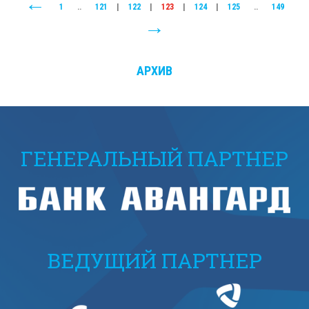
1
..
121
|
122
|
123
|
124
|
125
..
149
АРХИВ
ГЕНЕРАЛЬНЫЙ ПАРТНЕР
ВЕДУЩИЙ ПАРТНЕР