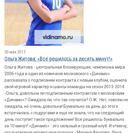
30 мая 2013
Ольга Житова: «Всё решилось за десять минут!»
Ольга Житова - центральная блокирующая, чемпионка мира
2006 года и один из новичков московского «Динамо»
рассказала о подписании контракта с новым клубом, оценила
свой игровой характер и шансы команды на сезон 2013-2014.
-Ольга, довольна ли подписанным контрактом с московским
«Динамо»? Ожидала ли, что так случится? О.Ж.: Нет, совсем не
ожидала, но очень довольна! Буквально за день до этого
встречалась с подругами и ещё не знала, что на следующий
день поступит такое предложение! Всё решилось буквально
за 10 минут! «Динамо» - это сильный и грозный клуб. И отмечу,
что в команде играют мои подруги - Марина Акулова, Лера