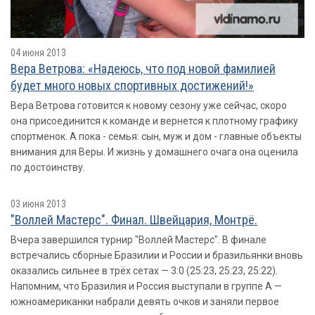
04 июня 2013
Вера Ветрова: «Надеюсь, что под новой фамилией
будет много новых спортивных достижений!»
Вера Ветрова готовится к новому сезону уже сейчас, скоро
она присоединится к команде и вернется к плотному графику
спортменок. А пока - семья: сын, муж и дом - главные объекты
внимания для Веры. И жизнь у домашнего очага она оценила
по достоинству.
03 июня 2013
"Воллей Мастерс". Финал. Швейцария, Монтрё.
Вчера завершился турнир "Воллей Мастерс". В финале
встречались сборные Бразилии и России и бразильянки вновь
оказались сильнее в трёх сетах — 3:0 (25:23, 25:23, 25:22).
Напомним, что Бразилия и Россия выступали в группе A —
южноамериканки набрали девять очков и заняли первое