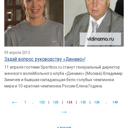
09 апреля 2013
Задай вопрос руководству «Динамо»!
11 апреля гостями Sportbox.ru станут генеральный директор
женского волейбольного клуба «Динамо» (Москва) Владимир
Зиничев и бывшая нападающая бело-голубых чемпионка
мира и 10-кратная чемпионка России Елена Година.
1
..
122
|
123
|
124
|
125
|
126
..
149