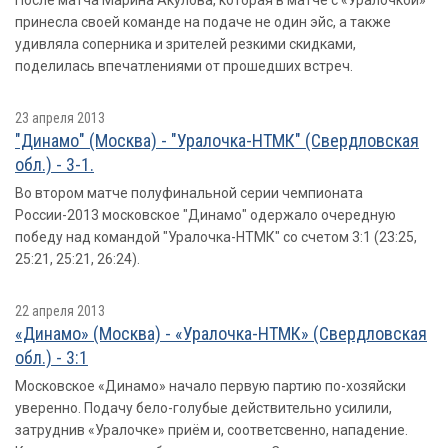
После матча Марина Акулова, которая в матче с «Уралочкой»
принесла своей команде на подаче не один эйс, а также
удивляла соперника и зрителей резкими скидками,
поделилась впечатлениями от прошедших встреч.
23 апреля 2013
"Динамо" (Москва) - "Уралочка-НТМК" (Свердловская
обл.) - 3-1.
Во втором матче полуфинальной серии чемпионата
России-2013 московское "Динамо" одержало очередную
победу над командой "Уралочка-НТМК" со счетом 3:1 (23:25,
25:21, 25:21, 26:24).
22 апреля 2013
«Динамо» (Москва) - «Уралочка-НТМК» (Свердловская
обл.) - 3:1
Московское «Динамо» начало первую партию по-хозяйски
уверенно. Подачу бело-голубые действительно усилили,
затруднив «Уралочке» приём и, соответсвенно, нападение.