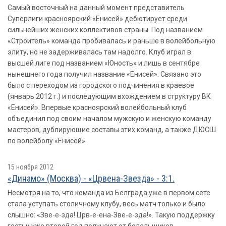
Самый восточный на данный момент представитель
Cуперлиги красноярский «Енисей» дебютирует среди
сильнейших женских коллективов страны. Под названием
«Строитель» команда пробивалась и раньше в волейбольную
элиту, но не задерживалась там надолго. Клуб играл в
высшей лиге под названием «Юность» и лишь в сентябре
нынешнего года получил название «Енисей». Связано это
было с переходом из городского подчинения в краевое
(январь 2012 г.) и последующим вхождением в структуру ВК
«Енисей». Впервые красноярский волейбольный клуб
объединил под своим началом мужскую и женскую команду
мастеров, дублирующие составы этих команд, а также ДЮСШ
по волейболу «Енисей».
15 ноября 2012
«Динамо» (Москва) - «Црвена-Звезда» - 3:1.
Несмотря на то, что команда из Белграда уже в первом сете
стала уступать столичному клубу, весь матч только и было
слышно: «Зве-е-зда! Црв-е-ена-Зве-е-зда!». Такую поддержку