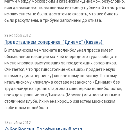
Матчи между московским и казанским «Динамо», безусловно,
всегда вызавают повышенный интерес у публики. Эта встреча
исключением не была: достаточно сказать, что все билеты
были раскуплены, а трибуны заполнены до отказа.
29 ноября 2012
Представляем соперника. "Динамо" (Казань).
В итальянском чемпионате волейбольная пресса имеет
обыкновение накануне матчей очередного тура сообщать
имена игроков, выступавших за предстоящих соперников.
Считается, что противостояние «бывших» придает некую
изюминку (или перчинку) конкретному поединку. По этому
итальянскому «лекалу» в составе казанского «Динамо» без
труда найдется целая стартовая «шестерка» волейболисток,
прежде игравших за «Динамо» (Москва) или воспитанных в
столичном клубе. Их имена хорошо известны московским
любителям волейбола.
28 ноября 2012
Кубок России. Полуфинальный этап.