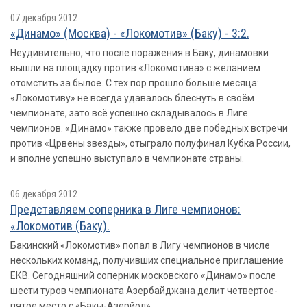
07 декабря 2012
«Динамо» (Москва) - «Локомотив» (Баку) - 3:2.
Неудивительно, что после поражения в Баку, динамовки
вышли на площадку против «Локомотива» с желанием
отомстить за былое. С тех пор прошло больше месяца:
«Локомотиву» не всегда удавалось блеснуть в своём
чемпионате, зато всё успешно складывалось в Лиге
чемпионов. «Динамо» также провело две победных встречи
против «Црвены звезды», отыграло полуфинал Кубка России,
и вполне успешно выступало в чемпионате страны.
06 декабря 2012
Представляем соперника в Лиге чемпионов:
«Локомотив (Баку).
Бакинский «Локомотив» попал в Лигу чемпионов в числе
нескольких команд, получивших специальное приглашение
ЕКВ. Сегодняшний соперник московского «Динамо» после
шести туров чемпионата Азербайджана делит четвертое-
пятое место с «Бакы-Азерйол».