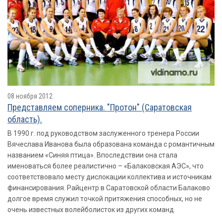
08 ноября 2012
Представляем соперника. "Протон" (Саратовская
область).
В 1990 г. под руководством заслуженного тренера России
Вячеслава Иванова была образована команда с романтичным
названием «Синяя птица». Впоследствии она стала
именоваться более реалистично – «Балаковская АЭС», что
соответствовало месту дислокации коллектива и источникам
финансирования. Райцентр в Саратовской области Балаково
долгое время служил точкой притяжения способных, но не
очень известных волейболисток из других команд.