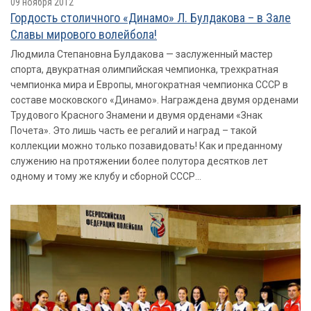
09 ноября 2012
Гордость столичного «Динамо» Л. Булдакова – в Зале
Славы мирового волейбола!
Людмила Степановна Булдакова — заслуженный мастер
спорта, двукратная олимпийская чемпионка, трехкратная
чемпионка мира и Европы, многократная чемпионка СССР в
составе московского «Динамо». Награждена двумя орденами
Трудового Красного Знамени и двумя орденами «Знак
Почета». Это лишь часть ее регалий и наград – такой
коллекции можно только позавидовать! Как и преданному
служению на протяжении более полутора десятков лет
одному и тому же клубу и сборной СССР...