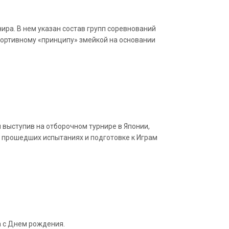
ра. В нем указан состав групп соревнований
портивному «принципу» змейкой на основании
 выступив на отборочном турнире в Японии,
О прошедших испытаниях и подготовке к Играм
а с Днем рождения.