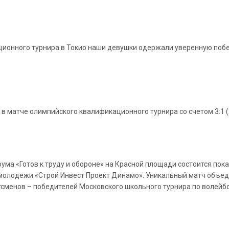
онного турнира в Токио наши девушки одержали уверенную победу
матче олимпийского квалификационного турнира со счетом 3:1 (25:1
форума «Готов к труду и обороне» на Красной площади состоится по
олодежи «Строй Инвест Проект Динамо». Уникальный матч объеди
тсменов – победителей Московского школьного турнира по волейбо