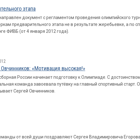
тельного этапа
аправлен документ с регламентом проведения олимпийского турни
ркам предварительного этапа не в результате жеребьевке, а по с
е ФИВБ (от 4 января 2012 года).
012
 Овчинников: «Мотивация высокая!»
сборная России начинает подготовку к Олимпиаде. С достоинством
льная команда завоевала путёвку на главный спортивный старт. 
ывает Сергей Овчинников.
 команды от всей души поздравляют Сергея Владимировича Егоров