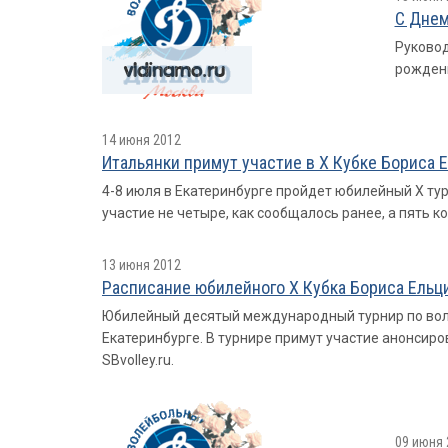
С Днем
Руковод
рожден
14 июня 2012
Итальянки примут участие в X Кубке Бориса Е
4-8 июля в Екатеринбурге пройдет юбилейный X ту
участие не четыре, как сообщалось ранее, а пять 
13 июня 2012
Расписание юбилейного X Кубка Бориса Ельц
Юбилейный десятый международный турнир по воле
Екатеринбурге. В турнире примут участие анонсир
SBvolley.ru.
09 июня 