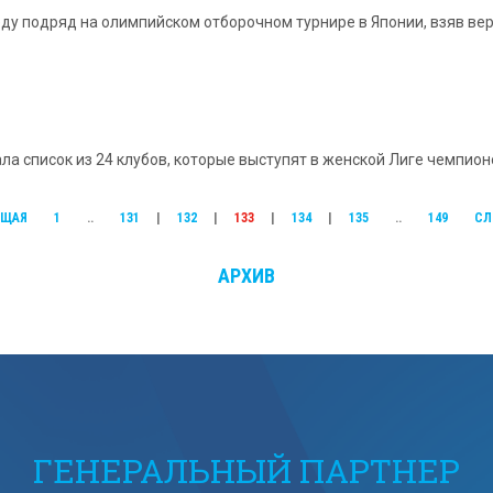
 подряд на олимпийском отборочном турнире в Японии, взяв верх н
 список из 24 клубов, которые выступят в женской Лиге чемпионо
УЩАЯ
1
..
131
|
132
|
133
|
134
|
135
..
149
СЛ
АРХИВ
ГЕНЕРАЛЬНЫЙ ПАРТНЕР