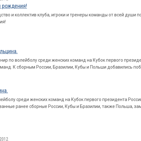
 рождения!
ство и коллектив клуба, игроки и тренеры команды от всей души 
ия!
льцина.
рнир по волейболу среди женских команд на Кубок первого президе
команд. К сборным России, Бразилии, Кубы и Польши добавились по
ина.
йболу среди женских команд на Кубок первого президента России
ованные ранее сборные России, Кубы и Бразилии, также Польша, з
2012