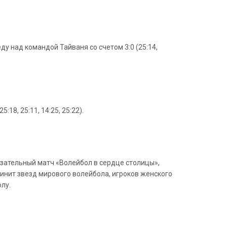
 над командой Тайваня со счетом 3:0 (25:14,
8, 25:11, 14:25, 25:22).
казательный матч «Волейбол в сердце столицы»,
нит звезд мирового волейбола, игроков женского
лу.