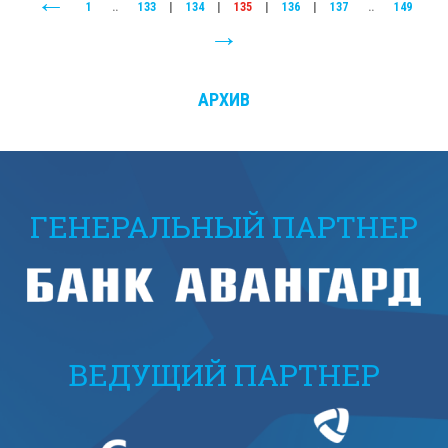
1
..
133
|
134
|
135
|
136
|
137
..
149
АРХИВ
ГЕНЕРАЛЬНЫЙ ПАРТНЕР
ВЕДУЩИЙ ПАРТНЕР