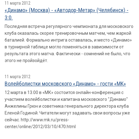
11 марта 2012
«Динамо» (Москва) - «Автодор-Метар» (Челябинск) -
3:0.
Последняя встреча регулярного чемпионата для московского
клуба оказалась скорее тренировочным матчем, чем жаркой
баталией. Формально интрига оставалась, и место «Динамо»
в турнирной таблице могло поменяться в зависимости от
результата этого матча. Фактически - сомнений не было, что
этого не пройзойдёт.
11 марта 2012
Волейболистки московского «Динамо» - гости «MK»
12 марта в 13.00 в «МК» состоится онлайн-конференция с
участием волейболистки и капитана московского "Динамо"
Анжелины Грюн и советника генерального директора клуба
Еленой Годиной. Читатели могут задавать свои вопросы уже
сейчас. http://www.mk.ru/press-
center/online/2012/03/10/470.html