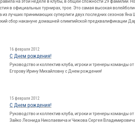
правила на этой неделе в клубы, в общей сложности 29 фамилий. Н
стия в официальных турнирах, трое. Это самая высокая волейболи
а из лучших принимающих суперлиги двух последних сезонов Яна Щ
кий сбор накануне домашней олимпийской предквалификации Дар
16 февраля 2012
С Днем рождения!
Руководство и коллектив клуба, игроки и тренеры команды о
Егорову Ирину Михайловну с Днем рождения!
15 февраля 2012
С Днем рождения!
Руководство и коллектив клуба, игроки и тренеры команды о
Зайко Леонида Николаевича и Чижова Сергея Владимировича