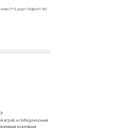
ru/news/?r10_page=136&print=1&r1
!»
й игрой, и победоносным
ражаемым кудрявым