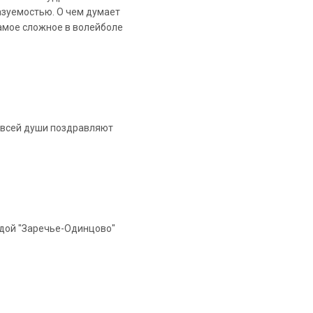
азуемостью. О чем думает
амое сложное в волейболе
т всей души поздравляют
ндой "Заречье-Одинцово"