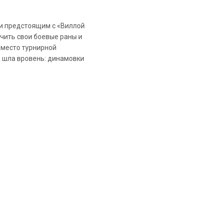
и предстоящим с «Виллой
ечить свои боевые раны и
 место турнирной
ра шла вровень: динамовки