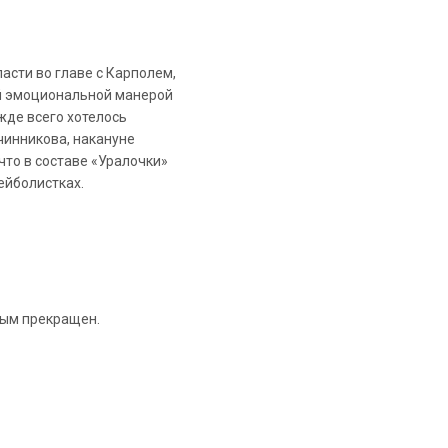
асти во главе с Карполем,
оей эмоциональной манерой
жде всего хотелось
чинникова, накануне
что в составе «Уралочки»
ейболистках.
ным прекращен.