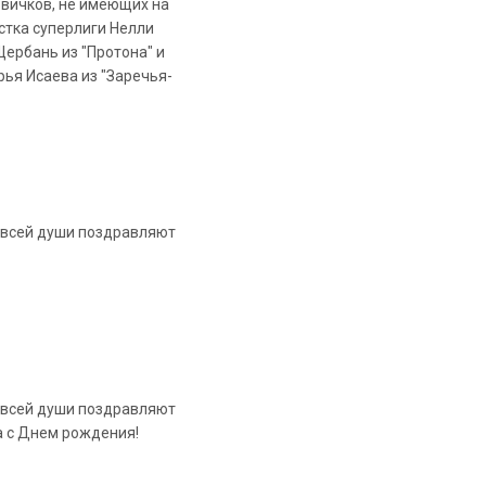
овичков, не имеющих на
стка суперлиги Нелли
ербань из "Протона" и
ья Исаева из "Заречья-
т всей души поздравляют
т всей души поздравляют
 с Днем рождения!