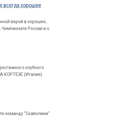
ня всегда хорошее
ной верой в хорошее,
 Чемпионате России и о
престижного клубного
ЛА КОРТЕЗЕ (Италия).
ло команду "Скаволини"