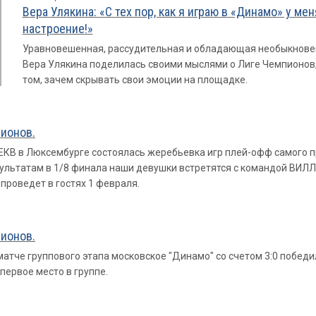
Вера Улякина: «С тех пор, как я играю в «Динамо» у ме
настроение!»
Уравновешенная, рассудительная и обладающая необыкновен
Вера Улякина поделилась своими мыслями о Лиге Чемпионов,
том, зачем скрывать свои эмоции на площадке.
ионов.
 ЕКВ в Люксембурге состоялась жеребьевка игр плей-офф самого 
зультатам в 1/8 финала наши девушки встретятся с командой ВИЛ
проведет в гостях 1 февраля.
ионов.
атче группового этапа московское "Динамо" со счетом 3:0 победи
 первое место в группе.