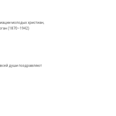
циации молодых христиан,
рган (1870–1942)
т всей души поздравляют