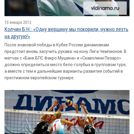
10 января 2012
Колчин Б.Н.: «Одну вершину мы покорили, нужно лезть
на другую!»
После знаковой победы в Кубке России динамовкам
предстоит вновь засучить рукава: на кону Лига Чемпионов. В
матчах с «Банк БПС Факро Мушина» и «Скаволини Пезаро»
должно определиться место бело-голубых в групповом туре,
а вместе с тем и дальнейшие варианты развития событий в
престижном европейском турнире.