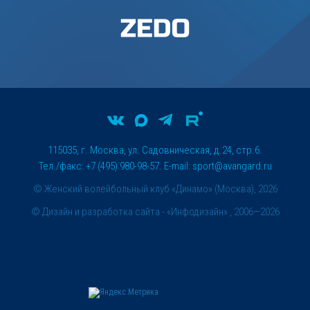
115035, г. Москва, ул. Садовническая, д.24, стр.6.
Тел./факс: +7 (495) 980-98-57. E-mail:
sport@avangard.ru
© Женский волейбольный клуб «Динамо» (Москва), 2026
©
Дизайн и разработка сайта
- «Инфодизайн» , 2006—2026