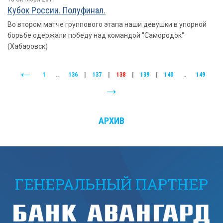
Кубок России. Полуфинал.
Во втором матче группового этапа наши девушки в упорной
борьбе одержали победу над командой "Самородок"
(Хабаровск)
1
..
136
|
137
|
138
|
139
|
140
..
149
АРХИВ
ГЕНЕРАЛЬНЫЙ ПАРТНЕР