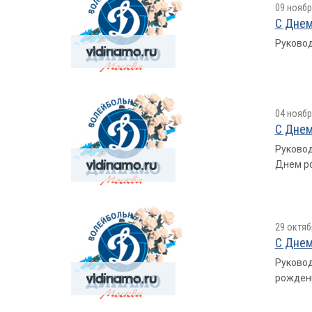
09 ноябр
С Днем
Руковод
04 ноябр
С Днем
Руковод
Днем р
29 октяб
С Днем
Руковод
рожден