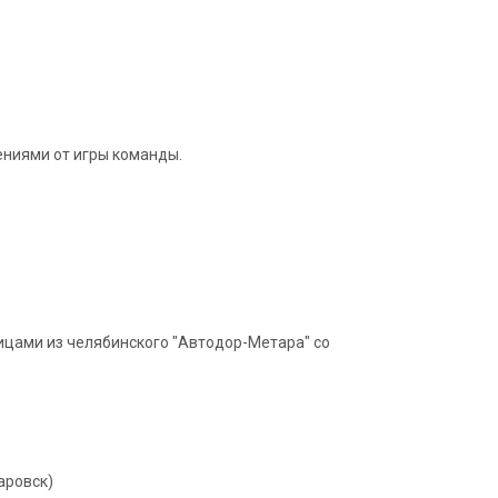
ениями от игры команды.
ицами из челябинского "Автодор-Метара" со
аровск)