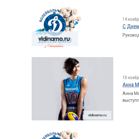
14 ноябр
С Днем
Руковод
10 ноябр
Анна М
Анна Ма
выступл