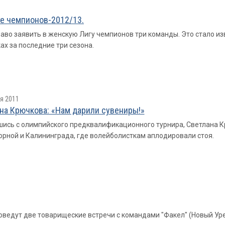
ге чемпионов-2012/13.
во заявить в женскую Лигу чемпионов три команды. Это стало изв
х за последние три сезона.
я 2011
на Крючкова: «Нам дарили сувениры!»
ись с олимпийского предквалификационного турнира, Светлана 
орной и Калининграда, где волейболисткам аплодировали стоя.
оведут две товарищеские встречи с командами "Факел" (Новый Уре