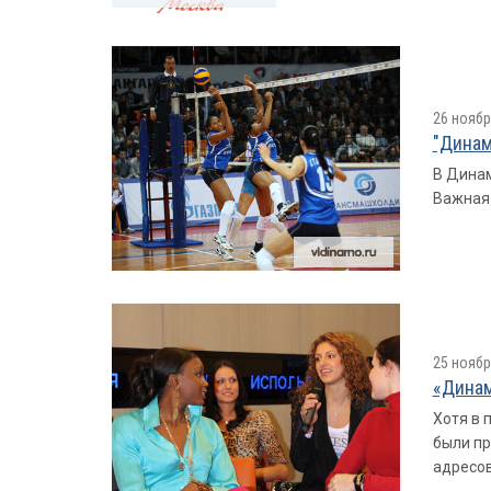
26 ноябр
"Динам
В Динам
Важная 
25 ноябр
«Динам
Хотя в 
были пр
адресов