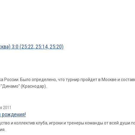
а) 3:0 (25:22, 25:14, 25:20)
а России. Было определено, что турнир пройдет в Москве и сост
-"Динамо" (Краснодар).
я 2011
 рождения!
ство и коллектив клуба, игроки и тренеры команды от всей души
ия.