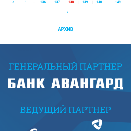
1
..
136
|
137
|
138
|
139
|
140
..
149
АРХИВ
ГЕНЕРАЛЬНЫЙ ПАРТНЕР
ВЕДУЩИЙ ПАРТНЕР