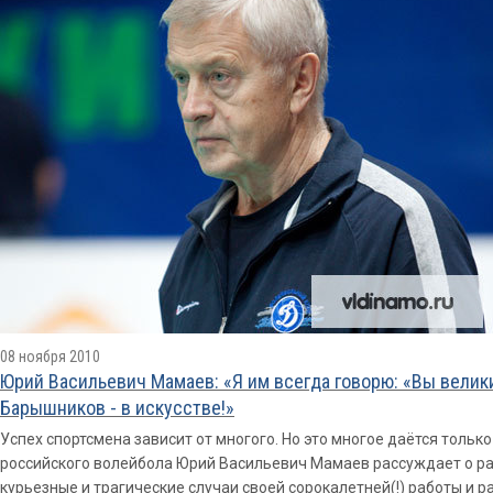
08 ноября 2010
Юрий Васильевич Мамаев: «Я им всегда говорю: «Вы великие
Барышников - в искусстве!»
Успех спортсмена зависит от многого. Но это многое даётся толь
российского волейбола Юрий Васильевич Мамаев рассуждает о ра
курьезные и трагические случаи своей сорокалетней(!) работы и 