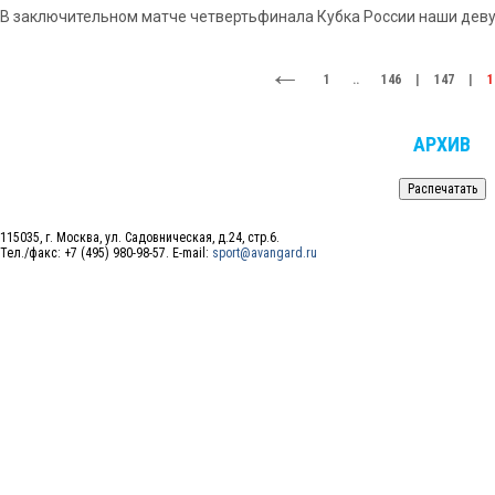
В заключительном матче четвертьфинала Кубка России наши деву
1
..
146
|
147
|
1
АРХИВ
115035, г. Москва, ул. Садовническая, д.24, стр.6.
Тел./факс: +7 (495) 980-98-57. E-mail:
sport@avangard.ru