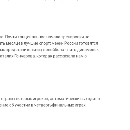
о. Почти танцевальное начало тренировки не
пять месяцев лучшие спортсменки России готовятся
ных представительниц волейбола - пять динамовок:
аталия Гончарова, которая рассказала нам о
ю страны пятерых игроков, автоматически выходит в
ние об участии в четвертьфинальных играх