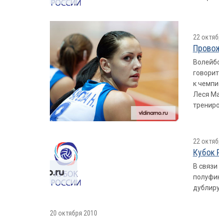
22 октяб
Провож
Волейбо
говорит
к чемпи
Леся Ма
трениро
22 октяб
Кубок 
В связи
полуфин
дублир
20 октября 2010