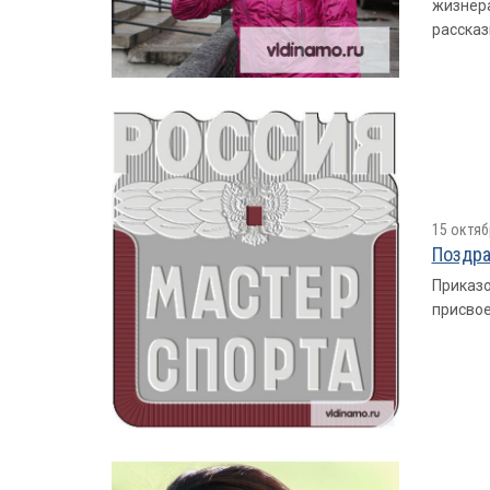
жизнера
рассказ
15 октяб
Поздра
Приказо
присвое