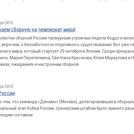
ря 2010
аем сборную на чемпионат мира!
листки сборной России пасмурным утром выглядели бодро и весел
, впрочем, о беззаботности спортивного существования. Вот уже 
онату мира, который стартует 29 октября в Японии. Среди прекрас
хно, Мария Перепёлкина, Светлана Крючкова, Юлия Меркулова и Н
вках, ожиданиях и настроении сборной.
ря 2010
России
 с тем, что команда «Динамо» (Москва), делегировавшая в сборну
альный этап Кубка России, тренерским штабом было принято реше
ующим составом.