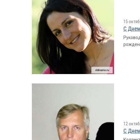
15 октяб
С Днем
Руковод
рожден
12 октяб
С Днем
Коллект