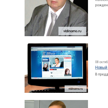
рожден
08 октяб
Новый 
В предд