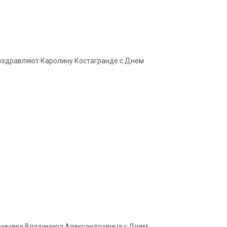
 поздравляют Каролину Костагранде с Днем
Зиничева Владимира Александровича с Днем