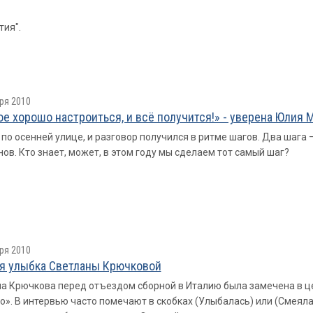
тия".
ря 2010
ое хорошо настроиться, и всё получится!» - уверена Юлия 
по осенней улице, и разговор получился в ритме шагов. Два шага – 
ов. Кто знает, может, в этом году мы сделаем тот самый шаг?
ря 2010
я улыбка Светланы Крючковой
а Крючкова перед отъездом сборной в Италию была замечена в ц
». В интервью часто помечают в скобках (Улыбалась) или (Смеялас