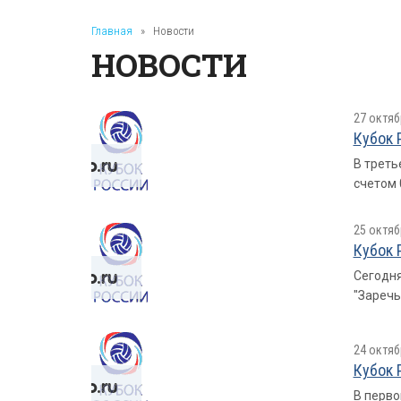
Главная
»
Новости
НОВОСТИ
27 октяб
Кубок 
В треть
счетом 0
25 октяб
Кубок 
Сегодня
"Заречья
24 октяб
Кубок 
В перво