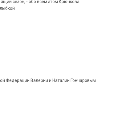
ящий сезон, - обо всём этом Крючкова
улыбкой
кой Федерации Валерии и Наталии Гончаровым