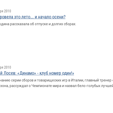
ря 2010
провелa это лето…. и начало осени?
одина рассказала об отпуске и долгих сборах.
ря 2010
й Лосев: «Динамо» - клуб номер один!»
чанию серии сборов и товарищеских игр в Италии, главный трене
езона, рассуждал о Чемпионате мира и назвал бело-голубых лучше