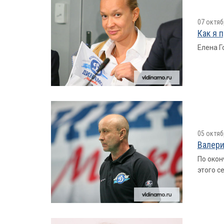
07 октяб
Как я 
Елена Г
05 октяб
Валери
По окон
этого с