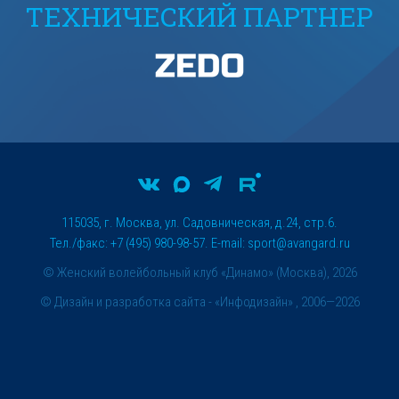
ТЕХНИЧЕСКИЙ ПАРТНЕР
115035, г. Москва, ул. Садовническая, д.24, стр.6.
Тел./факс: +7 (495) 980-98-57. E-mail:
sport@avangard.ru
© Женский волейбольный клуб «Динамо» (Москва), 2026
©
Дизайн и разработка сайта
- «Инфодизайн» , 2006—2026