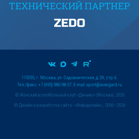
ТЕХНИЧЕСКИЙ ПАРТНЕР
115035, г. Москва, ул. Садовническая, д.24, стр.6.
Тел./факс: +7 (495) 980-98-57. E-mail:
sport@avangard.ru
© Женский волейбольный клуб «Динамо» (Москва), 2026
©
Дизайн и разработка сайта
- «Инфодизайн» , 2006—2026