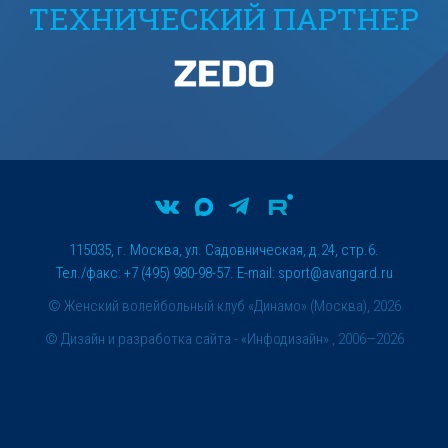
ТЕХНИЧЕСКИЙ ПАРТНЕР
115035, г. Москва, ул. Садовническая, д.24, стр.6.
Тел./факс: +7 (495) 980-98-57. E-mail:
sport@avangard.ru
© Женский волейбольный клуб «Динамо» (Москва), 2026
©
Дизайн и разработка сайта
- «Инфодизайн» , 2006—2026